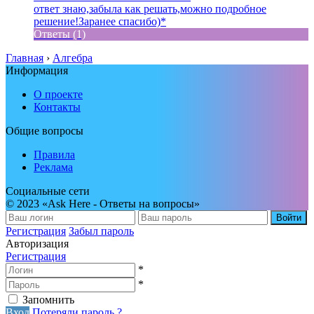
ответ знаю,забыла как решать,можно подробное
решение!Заранее спасибо)*
Ответы (1)
Главная
›
Алгебра
Информация
О проекте
Контакты
Общие вопросы
Правила
Реклама
Социальные сети
© 2023 «Ask Here - Ответы на вопросы»
Войти
Регистрация
Забыл пароль
Авторизация
Регистрация
*
*
Запомнить
Вход
Потеряли пароль ?