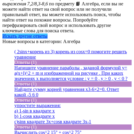
выражения 7,2/8,3-8,6
по предмету 📙 Алгебра, если вы не
можете найти ответ на свой вопрос или не получили
правильный ответ, вы можете использовать поиск, чтобы
найти ответ на похожие вопросы. Попробуйте
перефразировать свой вопрос и использовать другие
ключевые слова для поиска ответа.
Искать другие ответы
Новые вопросы в категории: Алгебра
( 2sinx+корень из 3) корень из cosx=0 помогите решить
уравнение
Ответы (1)
Напишите уравнение параболы , заданой формулой y=
a(x+l)^2 + m и изображенной на рисунке . При каких
значениях x выполняется условие : y = 0 , y > 0 , y < 0 ?
Ответы (1)
Найдите сумму корней уравнения x3-6×2=0. Ответ
какой -5 6 0
Ответы (1)
упростите выражения:
a) 1-sin в квадрате x
b) 1-cosв квадрате x
c)sinв квадрате 3x+cosв квадрате 3x-1
Ответы (1)
Вычислить cos^2 15° + cos^2 75
°