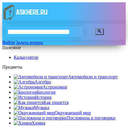
Войти
Задать вопрос
Полезное
Калькулятор
Предметы
Автомобили и транспорт
Алгебра
Астрономия
Биология
История
Как пишется
Музыка
Окружающий мир
Пословицы и поговорки
Химия