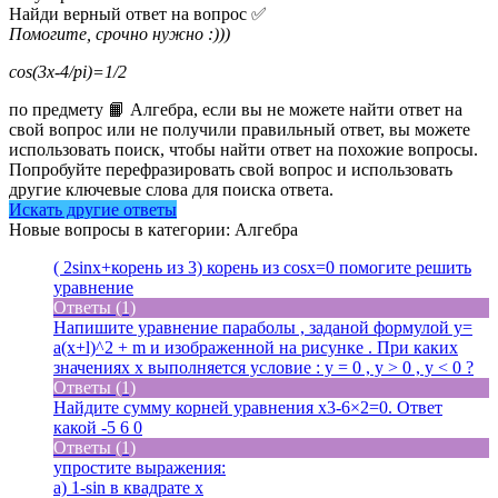
Найди верный ответ на вопрос ✅
Помогите, срочно нужно :)))
cos(3x-4/pi)=1/2
по предмету 📙 Алгебра, если вы не можете найти ответ на
свой вопрос или не получили правильный ответ, вы можете
использовать поиск, чтобы найти ответ на похожие вопросы.
Попробуйте перефразировать свой вопрос и использовать
другие ключевые слова для поиска ответа.
Искать другие ответы
Новые вопросы в категории: Алгебра
( 2sinx+корень из 3) корень из cosx=0 помогите решить
уравнение
Ответы (1)
Напишите уравнение параболы , заданой формулой y=
a(x+l)^2 + m и изображенной на рисунке . При каких
значениях x выполняется условие : y = 0 , y > 0 , y < 0 ?
Ответы (1)
Найдите сумму корней уравнения x3-6×2=0. Ответ
какой -5 6 0
Ответы (1)
упростите выражения:
a) 1-sin в квадрате x