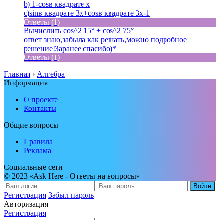
b) 1-cosв квадрате x
c)sinв квадрате 3x+cosв квадрате 3x-1
Ответы (1)
Вычислить cos^2 15° + cos^2 75
°
ответ знаю,забыла как решать,можно подробное
решение!Заранее спасибо)*
Ответы (1)
Главная
›
Алгебра
Информация
О проекте
Контакты
Общие вопросы
Правила
Реклама
Социальные сети
© 2023 «Ask Here - Ответы на вопросы»
Войти
Регистрация
Забыл пароль
Авторизация
Регистрация