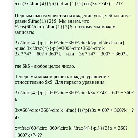
\cos(3x-\frac{4}{\pi})=\frac{1}{2}
cos
(
3
x
?
?
4
?
)
=
2
1
?
Первым шагом является нахождение угла, чей косинус
равен $\frac{1}{2}$. Мы знаем, что
$\cos(60^\circ)=\frac{1}{2}$, поэтому мы можем
записать:
3x-\frac{4}{\pi}=60^\circ+360^\circ k \quad \text{или}
\quad 3x-\frac{4}{\pi}=300^\circ+360^\circ k
3
x
?
?
4
?
=
6
0
?
+
36
0
?
k
или
3
x
?
?
4
?
=
30
0
?
+
36
0
?
k
где $k$ - любое целое число.
Теперь мы можем решить каждое уравнение
относительно $x$. Для первого уравнения:
3x-\frac{4}{\pi}=60^\circ+360^\circ k
3
x
?
?
4
?
=
6
0
?
+
36
0
?
k
3x=60^\circ+360^\circ k+\frac{4}{\pi}
3
x
=
6
0
?
+
36
0
?
k
+
?
4
?
x=\frac{60^\circ+360^\circ k+\frac{4}{\pi}}{3}
x
=
3
6
0
?
+
36
0
?
k
+
?
4
?
?