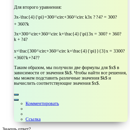
Для второго уравнения:
3x-\frac{4}{\pi}=300^\circ+360^\circ k
3
x
?
?
4
?
=
30
0
?
+
36
0
?
k
3x=300^\circ+360^\circ k+\frac{4}{\pi}
3
x
=
30
0
?
+
36
0
?
k
+
?
4
?
x=\frac{300^\circ+360^\circ k+\frac{4}{\pi}}{3}
x
=
3
30
0
?
+
36
0
?
k
+
?
4
?
?
Таким образом, мы получили две формулы для $x$ в
зависимости от значения $k$. Чтобы найти все решения,
мы можем подставить различные значения $k$ и
вычислить соответствующие значения $x$.
Комментировать
Ссылка
Знаешь ответ?