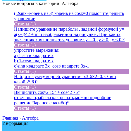
Новые вопросы в категории: Алгебра
( 2sinx+корень из 3) корень из cosx=0 помогите решить
уравнение
Ответы (1)
Напишите уравнение параболы , заданой формулой y=
a(x+l)^2 + m и изображенной на рисунке . При каких
значениях x выполняется условие : y = 0 , y > 0 , y < 0 ?
Ответы (1)
упростите выражения:
a) 1-sin в квадрате x
b) 1-cosв квадрате x
c)sinв квадрате 3x+cosв квадрате 3x-1
Ответы (1)
Найдите сумму корней уравнения x3-6×2=0. Ответ
какой -5 6 0
Ответы (1)
Вычислить cos^2 15° + cos^2 75
°
ответ знаю,забыла как решать,можно подробное
решение!Заранее спасибо)*
Ответы (1)
Главная
›
Алгебра
Информация