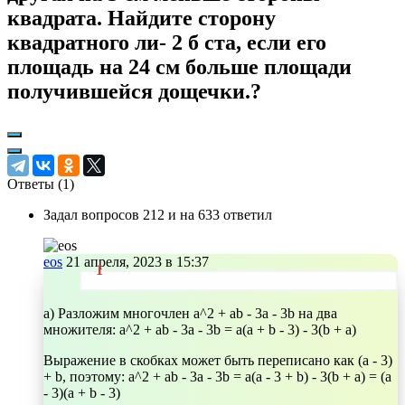
квадрата. Найдите сторону
квадратного ли- 2 б ста, если его
площадь на 24 см больше площади
получившейся дощечки.?
Ответы (
1
)
Задал вопросов 212 и на 633 ответил
eos
21 апреля, 2023 в 15:37
a) Разложим многочлен a^2 + ab - 3a - 3b на два
множителя: a^2 + ab - 3a - 3b = a(a + b - 3) - 3(b + a)
Выражение в скобках может быть переписано как (a - 3)
+ b, поэтому: a^2 + ab - 3a - 3b = a(a - 3 + b) - 3(b + a) = (a
- 3)(a + b - 3)