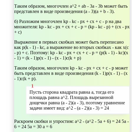
Таким образом, многочлен a^2 + ab - 3a - 3b может быть
представлен в виде произведения (a - 3)(a + b - 3).
б) Разложим многочлен kp - kc - px + cx + c - p на два
множителя: kp - kc - px + cx + c - p = (kp - kc - p) + (cx - px
+ c)
Выражение в первых скобках может быть переписано
как p(k - 1) - kc, а выражение во вторых скобках - как x(c
- p) + c. Поэтому: kp - kc - px + cx + c - p = (p(k - 1) - kc)(x
- 1) = (k - 1)p(x - 1) - (x - 1)c(k + p)
Таким образом, многочлен kp - kc - px + cx + c - p может
быть представлен в виде произведения (k - 1)p(x - 1) - (x
- 1)c(k + p).
Пусть сторона квадрата равна a, тогда его
площадь равна a^2. Площадь вырезанной
дощечки равна (a - 2)(a - 3), поэтому уравнение
задачи имеет вид: a^2 - (a - 2)(a - 3) = 24
Раскроем скобки и упростим: a^2 - (a^2 - 5a + 6) = 24 5a -
6 = 24 5a = 30 a = 6