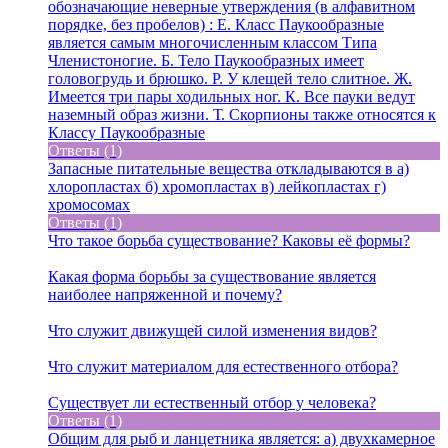
обозначающие неверные утверждения (в алфавитном
порядке, без пробелов) : Е. Класс Паукообразные
является самым многочисленным классом Типа
Членистоногие. Б. Тело Паукообразных имеет
головогрудь и брюшко. Р. У клещей тело слитное. Ж.
Имеется три пары ходильных ног. К. Все пауки ведут
наземный образ жизни. Т. Скорпионы также относятся к
Классу Паукообразные
Ответы (1)
Запасные питательные вещества откладываются в а)
хлоропластах б) хромопластах в) лейкопластах г)
хромосомах
Ответы (1)
Что такое борьба существование? Каковы её формы?
Какая форма борьбы за существование является
наиболее напряженной и почему?
Что служит движущей силой изменения видов?
Что служит материалом для естественного отбора?
Существует ли естественный отбор у человека?
Ответы (1)
Общим для рыб и ланцетника является: а) двухкамерное