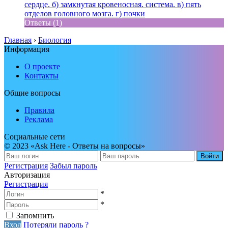
сердце. б) замкнутая кровеносная. система. в) пять
отделов головного мозга. г) почки
Ответы (1)
Главная
›
Биология
Информация
О проекте
Контакты
Общие вопросы
Правила
Реклама
Социальные сети
© 2023 «Ask Here - Ответы на вопросы»
Войти
Регистрация
Забыл пароль
Авторизация
Регистрация
*
*
Запомнить
Вход
Потеряли пароль ?