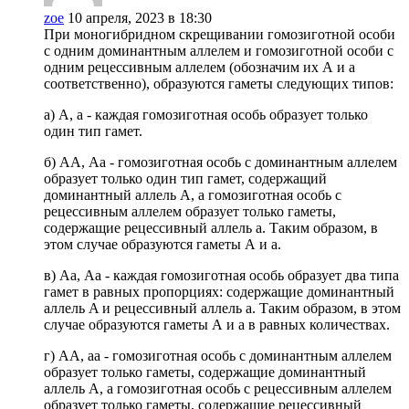
zoe
10 апреля, 2023 в 18:30
При моногибридном скрещивании гомозиготной особи
с одним доминантным аллелем и гомозиготной особи с
одним рецессивным аллелем (обозначим их А и а
соответственно), образуются гаметы следующих типов:
а) А, а - каждая гомозиготная особь образует только
один тип гамет.
б) АА, Аа - гомозиготная особь с доминантным аллелем
образует только один тип гамет, содержащий
доминантный аллель A, а гомозиготная особь с
рецессивным аллелем образует только гаметы,
содержащие рецессивный аллель а. Таким образом, в
этом случае образуются гаметы А и а.
в) Аа, Аа - каждая гомозиготная особь образует два типа
гамет в равных пропорциях: содержащие доминантный
аллель A и рецессивный аллель а. Таким образом, в этом
случае образуются гаметы А и а в равных количествах.
г) АА, аа - гомозиготная особь с доминантным аллелем
образует только гаметы, содержащие доминантный
аллель A, а гомозиготная особь с рецессивным аллелем
образует только гаметы, содержащие рецессивный