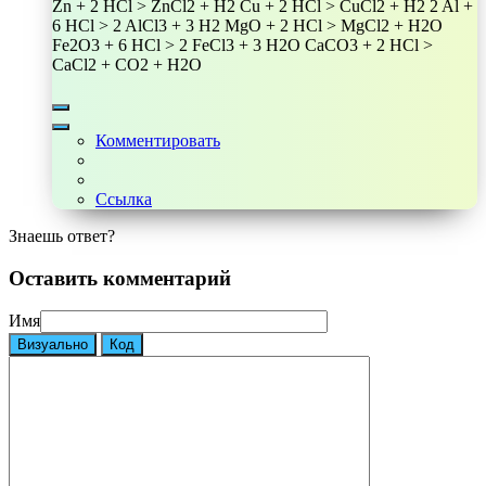
Zn + 2 HCl > ZnCl2 + H2 Cu + 2 HCl > CuCl2 + H2 2 Al +
6 HCl > 2 AlCl3 + 3 H2 MgO + 2 HCl > MgCl2 + H2O
Fe2O3 + 6 HCl > 2 FeCl3 + 3 H2O CaCO3 + 2 HCl >
CaCl2 + CO2 + H2O
Комментировать
Ссылка
Знаешь ответ?
Оставить комментарий
Имя
Визуально
Код