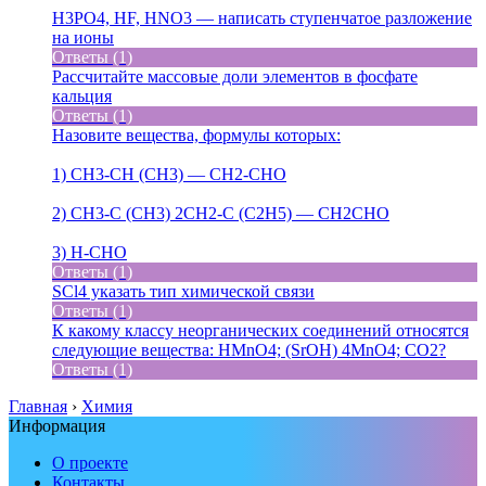
H3PO4, HF, HNO3 — написать ступенчатое разложение
на ионы
Ответы (1)
Рассчитайте массовые доли элементов в фосфате
кальция
Ответы (1)
Назовите вещества, формулы которых:
1) CH3-CH (CH3) — CH2-CHO
2) CH3-C (CH3) 2CH2-C (C2H5) — CH2CHO
3) H-CHO
Ответы (1)
SCl4 указать тип химической связи
Ответы (1)
К какому классу неорганических соединений относятся
следующие вещества: HMnO4; (SrOH) 4MnO4; CO2?
Ответы (1)
Главная
›
Химия
Информация
О проекте
Контакты