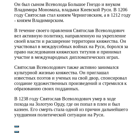
Он был сыном Всеволода Большое Гнездо и внуком
Владимира Мономаха, владыки Киевской Руси. В 1206
году Святослав стал князем Черниговским, а в 1212 году
- князем Владимирским.
В течение своего правления Святослав Всеволодович
вел активную политику, направленную на укрепление
своей власти и расширение территории княжества. Он
участвовал в междоусобных войнах на Руси, боролся за
право наследования княжеских титулов и принимал
участие в международных дипломатических играх.
Святослав Всеволодович также активно занимался
культурной жизнью княжества. Он приглашал
известных поэтов и ученых на свой двор, спонсировал
создание художественных произведений и стремился к
образованию своих подданных.
В 1238 году Святослав Всеволодович умер в ходе
похода на Золотую Орду, где он попал в плен и был
казнен. Его смерть стала одной из причин дальнейшего
ухудшения политической ситуации на Руси.