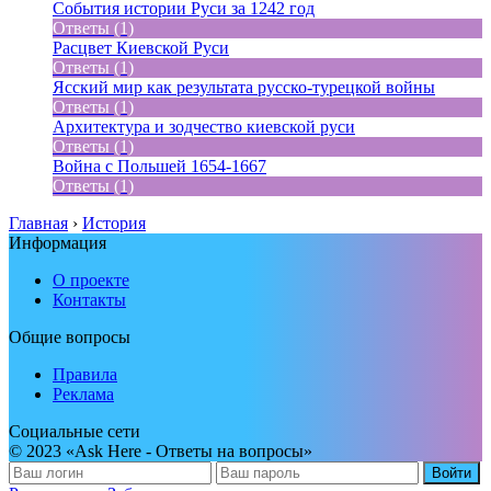
События истории Руси за 1242 год
Ответы (1)
Расцвет Киевской Руси
Ответы (1)
Ясский мир как результата русско-турецкой войны
Ответы (1)
Архитектура и зодчество киевской руси
Ответы (1)
Война с Польшей 1654-1667
Ответы (1)
Главная
›
История
Информация
О проекте
Контакты
Общие вопросы
Правила
Реклама
Социальные сети
© 2023 «Ask Here - Ответы на вопросы»
Войти