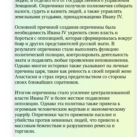
людей, и отделил его от государственного управления
Земщиной. Опричники получили полномочия собирать
налоги, судить и казнить людей, а также управлять
земельными угодьями, принадлежащими Ивану IV.
Основной причиной создания опричнины была
необходимость Ивана IV укрепить свою власть и
бороться с оппозицией, которая сформировалась вокруг
бояр и других представителей русской знати. В
результате опричники стали выполнять функцию
политической полиции, контролировать деятельность
знати и подавлять любые проявления неповиновения.
Однако многие историки также указывают на личные
причины царя, такие как ревность к своей первой жене
Анастасии и страх перед предательством со стороны
своих ближайших соратников.
Итогом опричнины стало усиление централизованной
власти Ивана IV и более жесткое подавление
оппозиции. Однако эта политика также привела к
огромным человеческим жертвам и экономическому
ущербу. Опричники часто применяли насилие и
убийства против невинных людей, что привело к
массовым беженствам и разрушению ремесла и
торговли.