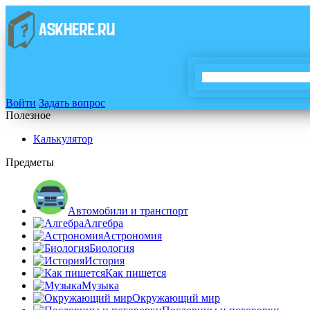
Войти
Задать вопрос
Полезное
Калькулятор
Предметы
Автомобили и транспорт
Алгебра
Астрономия
Биология
История
Как пишется
Музыка
Окружающий мир