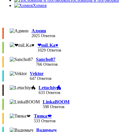
Пословицы и поговорки
Химия
Админ
2025 Ответов
❤︎miLKa♥︎
1029 Ответов
Sancho87
766 Ответов
Vektor
647 Ответов
Letuchiy🐲
633 Ответов
LinkaBOOM
598 Ответов
Тянка💋
533 Ответов
Вадимыч