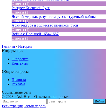
Ответы (1)
Расцвет Киевской Руси
Ответы (1)
Ясский мир как результата русско-турецкой войны
Ответы (1)
Архитектура и зодчество киевской руси
Ответы (1)
Война с Польшей 1654-1667
Ответы (1)
Главная
›
История
Информация
О проекте
Контакты
Общие вопросы
Правила
Реклама
Социальные сети
© 2023 «Ask Here - Ответы на вопросы»
Войти
Регистрация
Забыл пароль