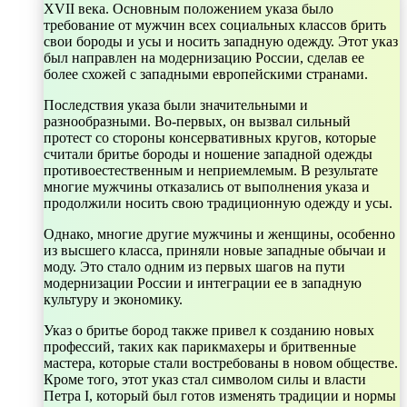
XVII века. Основным положением указа было
требование от мужчин всех социальных классов брить
свои бороды и усы и носить западную одежду. Этот указ
был направлен на модернизацию России, сделав ее
более схожей с западными европейскими странами.
Последствия указа были значительными и
разнообразными. Во-первых, он вызвал сильный
протест со стороны консервативных кругов, которые
считали бритье бороды и ношение западной одежды
противоестественным и неприемлемым. В результате
многие мужчины отказались от выполнения указа и
продолжили носить свою традиционную одежду и усы.
Однако, многие другие мужчины и женщины, особенно
из высшего класса, приняли новые западные обычаи и
моду. Это стало одним из первых шагов на пути
модернизации России и интеграции ее в западную
культуру и экономику.
Указ о бритье бород также привел к созданию новых
профессий, таких как парикмахеры и бритвенные
мастера, которые стали востребованы в новом обществе.
Кроме того, этот указ стал символом силы и власти
Петра I, который был готов изменять традиции и нормы