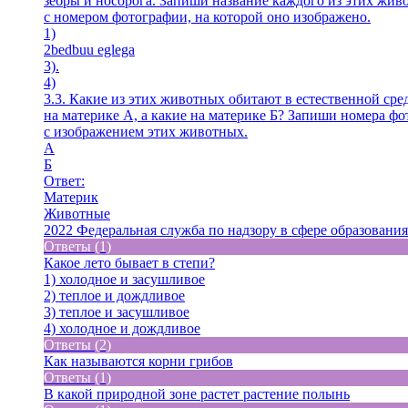
зебры и носорога. Запиши название каждого из этих жив
с номером фотографии, на которой оно изображено.
1)
2bedbuu eglega
3).
4)
3.3. Какие из этих животных обитают в естественной сред
на материке А, а какие на материке Б? Запиши номера ф
с изображением этих животных.
A
Б
Ответ:
Материк
Животные
2022 Федеральная служба по надзору в сфере образования
Ответы (1)
Какое лето бывает в степи?
1) холодное и засушливое
2) теплое и дождливое
3) теплое и засушливое
4) холодное и дождливое
Ответы (2)
Как называются корни грибов
Ответы (1)
В какой природной зоне растет растение полынь