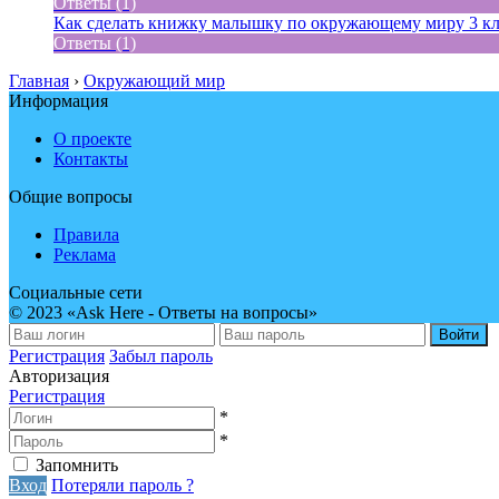
Ответы (1)
Как сделать книжку малышку по окружающему миру 3 кл
Ответы (1)
Главная
›
Окружающий мир
Информация
О проекте
Контакты
Общие вопросы
Правила
Реклама
Социальные сети
© 2023 «Ask Here - Ответы на вопросы»
Войти
Регистрация
Забыл пароль
Авторизация
Регистрация
*
*
Запомнить
Вход
Потеряли пароль ?