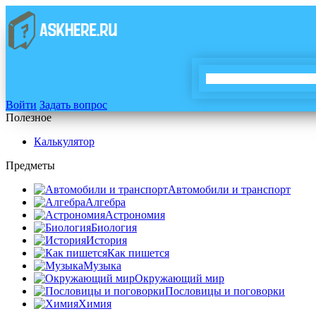
Войти
Задать вопрос
Полезное
Калькулятор
Предметы
Автомобили и транспорт
Алгебра
Астрономия
Биология
История
Как пишется
Музыка
Окружающий мир
Пословицы и поговорки
Химия