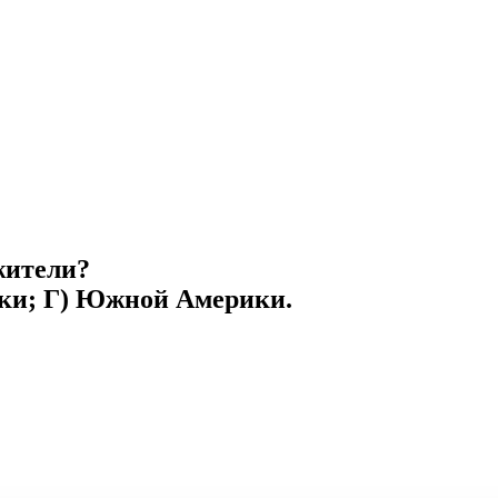
жители?
ики; Г) Южной Америки.