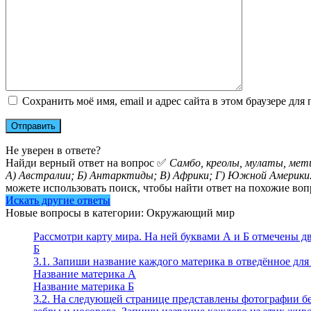
Сохранить моё имя, email и адрес сайта в этом браузере д
Не уверен в ответе?
Найди верный ответ на вопрос ✅
Самбо, креолы, мулаты, ме
А) Австралии; Б) Антарктиды; В) Африки; Г) Южной Америки
можете использовать поиск, чтобы найти ответ на похожие воп
Искать другие ответы
Новые вопросы в категории: Окружающий мир
Рассмотри карту мира. На ней буквами А и Б отмечены дв
Б
3.1. Запиши название каждого материка в отведённое для 
Название материка А
Название материка Б
3.2. На следующей странице представлены фотографии бе