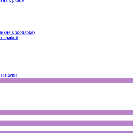
отных рядом
е (не в зоопарке)
отографий
 и науки