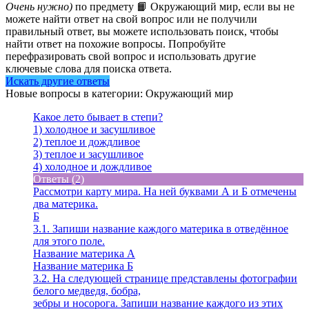
Очень нужно)
по предмету 📙 Окружающий мир, если вы не
можете найти ответ на свой вопрос или не получили
правильный ответ, вы можете использовать поиск, чтобы
найти ответ на похожие вопросы. Попробуйте
перефразировать свой вопрос и использовать другие
ключевые слова для поиска ответа.
Искать другие ответы
Новые вопросы в категории: Окружающий мир
Какое лето бывает в степи?
1) холодное и засушливое
2) теплое и дождливое
3) теплое и засушливое
4) холодное и дождливое
Ответы (2)
Рассмотри карту мира. На ней буквами А и Б отмечены
два материка.
Б
3.1. Запиши название каждого материка в отведённое
для этого поле.
Название материка А
Название материка Б
3.2. На следующей странице представлены фотографии
белого медведя, бобра,
зебры и носорога. Запиши название каждого из этих