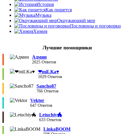
История
Как пишется
Музыка
Окружающий мир
Пословицы и поговорки
Химия
Лучшие помощники
Админ
2025 Ответов
❤︎miLKa♥︎
1029 Ответов
Sancho87
766 Ответов
Vektor
647 Ответов
Letuchiy🐲
633 Ответов
LinkaBOOM