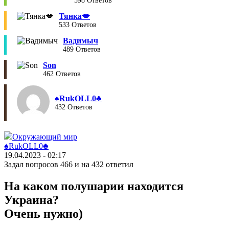
598 Ответов
Тянка💋
533 Ответов
Вадимыч
489 Ответов
Son
462 Ответов
♠︎RukOLL0♣︎
432 Ответов
Окружающий мир
♠︎RukOLL0♣︎
19.04.2023 - 02:17
Задал вопросов 466 и на 432 ответил
На каком полушарии находится
Украина?
Очень нужно)