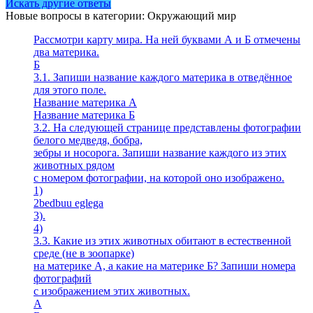
Искать другие ответы
Новые вопросы в категории: Окружающий мир
Рассмотри карту мира. На ней буквами А и Б отмечены
два материка.
Б
3.1. Запиши название каждого материка в отведённое
для этого поле.
Название материка А
Название материка Б
3.2. На следующей странице представлены фотографии
белого медведя, бобра,
зебры и носорога. Запиши название каждого из этих
животных рядом
с номером фотографии, на которой оно изображено.
1)
2bedbuu eglega
3).
4)
3.3. Какие из этих животных обитают в естественной
среде (не в зоопарке)
на материке А, а какие на материке Б? Запиши номера
фотографий
с изображением этих животных.
A