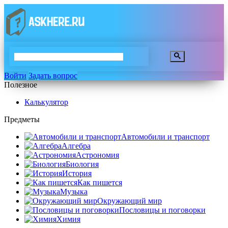
Войти
Задать вопрос
Полезное
Калькулятор
Предметы
Автомобили и транспорт
Алгебра
Астрономия
Биология
История
Как пишется
Музыка
Окружающий мир
Пословицы и поговорки
Химия