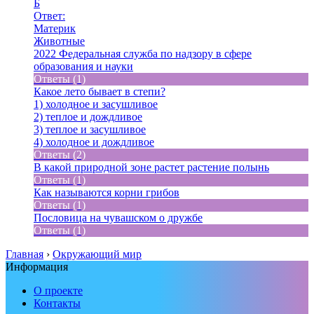
Б
Ответ:
Материк
Животные
2022 Федеральная служба по надзору в сфере
образования и науки
Ответы (1)
Какое лето бывает в степи?
1) холодное и засушливое
2) теплое и дождливое
3) теплое и засушливое
4) холодное и дождливое
Ответы (2)
В какой природной зоне растет растение полынь
Ответы (1)
Как называются корни грибов
Ответы (1)
Пословица на чувашском о дружбе
Ответы (1)
Главная
›
Окружающий мир
Информация
О проекте
Контакты