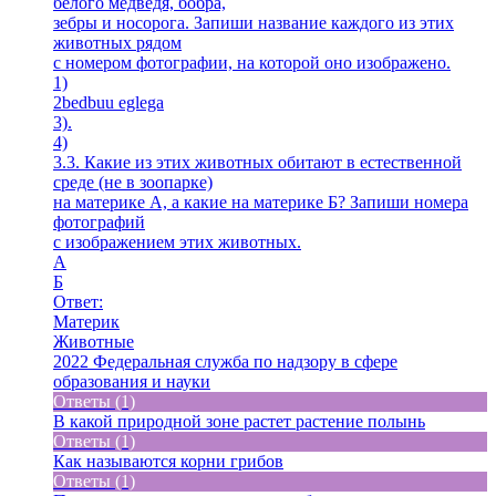
белого медведя, бобра,
зебры и носорога. Запиши название каждого из этих
животных рядом
с номером фотографии, на которой оно изображено.
1)
2bedbuu eglega
3).
4)
3.3. Какие из этих животных обитают в естественной
среде (не в зоопарке)
на материке А, а какие на материке Б? Запиши номера
фотографий
с изображением этих животных.
A
Б
Ответ:
Материк
Животные
2022 Федеральная служба по надзору в сфере
образования и науки
Ответы (1)
В какой природной зоне растет растение полынь
Ответы (1)
Как называются корни грибов
Ответы (1)