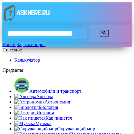
Войти
Задать вопрос
Полезное
Калькулятор
Предметы
Автомобили и транспорт
Алгебра
Астрономия
Биология
История
Как пишется
Музыка
Окружающий мир