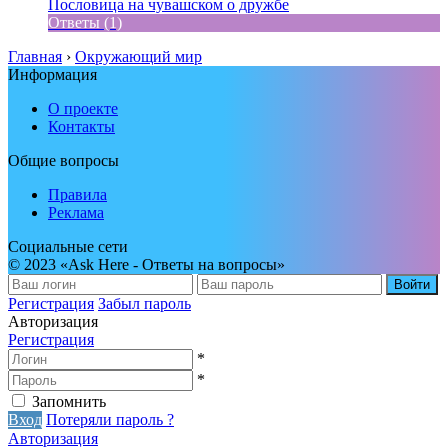
Пословица на чувашском о дружбе
Ответы (1)
Главная
›
Окружающий мир
Информация
О проекте
Контакты
Общие вопросы
Правила
Реклама
Социальные сети
© 2023 «Ask Here - Ответы на вопросы»
Войти
Регистрация
Забыл пароль
Авторизация
Регистрация
*
*
Запомнить
Вход
Потеряли пароль ?
Авторизация