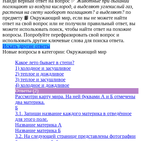
Найди верный ответ на вопрос ✅
Животные при дыхании
поглощают из воздуха кислород, а выделяют углекислый газ,
растения на свету наоборот поглащают? а выделяют?
по
предмету 📙 Окружающий мир, если вы не можете найти
ответ на свой вопрос или не получили правильный ответ, вы
можете использовать поиск, чтобы найти ответ на похожие
вопросы. Попробуйте перефразировать свой вопрос и
использовать другие ключевые слова для поиска ответа.
Искать другие ответы
Новые вопросы в категории: Окружающий мир
Какое лето бывает в степи?
1) холодное и засушливое
2) теплое и дождливое
3) теплое и засушливое
4) холодное и дождливое
Ответы (2)
Рассмотри карту мира. На ней буквами А и Б отмечены
два материка.
Б
3.1. Запиши название каждого материка в отведённое
для этого поле.
Название материка А
Название материка Б
3.2. На следующей странице представлены фотографии