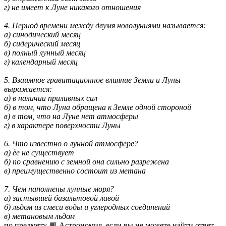
г) не имеет к Луне никакого отношения
4. Период времени между двумя новолуниями называется:
а) синодический месяц
б) сидерический месяц
в) полный лунный месяц
г) календарный месяц
5. Взаимное гравитационное влияние Земли и Луны
выражается:
а) в наличии приливных сил
б) в том, что Луна обращена к Земле одной стороной
в) в том, что на Луне нет атмосферы
г) в характере поверхности Луны
6. Что известно о лунной атмосфере?
а) ёе не существует
б) по сравнению с земной она сильно разрежена
в) преимущественно состоит из метана
7. Чем наполнены лунные моря?
а) застывшей базальтовой лавой
б) льдом из смеси воды и углеродных соединений
в) метановым льдом
по предмету 📙 Астрономия, если вы не можете найти ответ