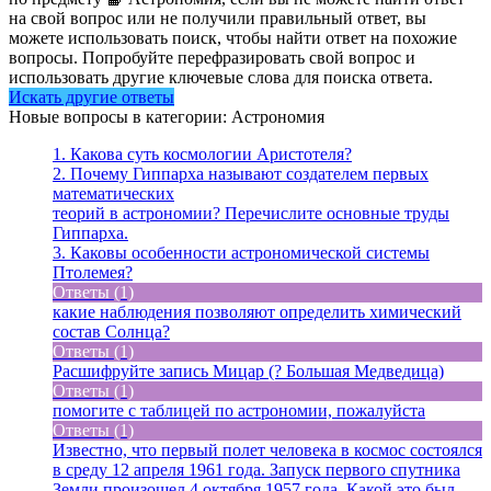
на свой вопрос или не получили правильный ответ, вы
можете использовать поиск, чтобы найти ответ на похожие
вопросы. Попробуйте перефразировать свой вопрос и
использовать другие ключевые слова для поиска ответа.
Искать другие ответы
Новые вопросы в категории: Астрономия
1. Какова суть космологии Аристотеля?
2. Почему Гиппарха называют создателем первых
математических
теорий в астрономии? Перечислите основные труды
Гиппарха.
3. Каковы особенности астрономической системы
Птолемея?
Ответы (1)
какие наблюдения позволяют определить химический
состав Солнца?
Ответы (1)
Расшифруйте запись Мицар (? Большая Медведица)
Ответы (1)
помогите с таблицей по астрономии, пожалуйста
Ответы (1)
Известно, что первый полет человека в космос состоялся
в среду 12 апреля 1961 года. Запуск первого спутника
Земли произошел 4 октября 1957 года. Какой это был