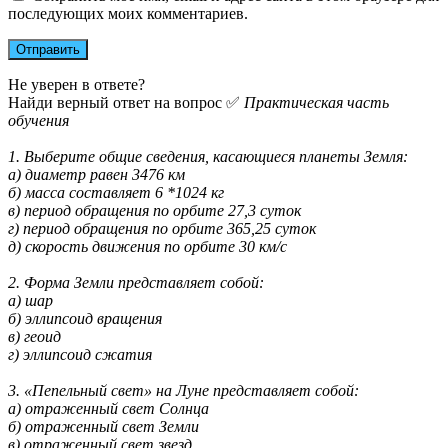
последующих моих комментариев.
Не уверен в ответе?
Найди верный ответ на вопрос ✅
Практическая часть
обучения
1. Выберите общие сведения, касающиеся планеты Земля:
а) диаметр равен 3476 км
б) масса составляет 6 *1024 кг
в) период обращения по орбите 27,3 суток
г) период обращения по орбите 365,25 суток
д) скорость движения по орбите 30 км/с
2. Форма Земли представляет собой:
а) шар
б) эллипсоид вращения
в) геоид
г) эллипсоид сжатия
3. «Пепельный свет» на Луне представляет собой:
а) отраженный свет Солнца
б) отраженный свет Земли
в) отраженный свет звезд