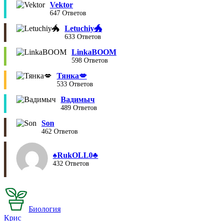
Vektor
647 Ответов
Letuchiy🐲
633 Ответов
LinkaBOOM
598 Ответов
Тянка💋
533 Ответов
Вадимыч
489 Ответов
Son
462 Ответов
♠︎RukOLL0♣︎
432 Ответов
Биология
Крис