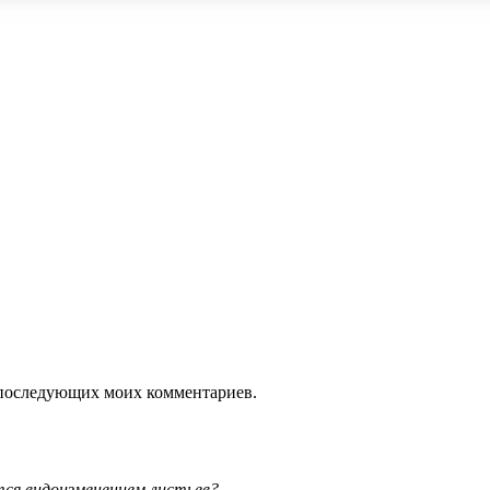
ля последующих моих комментариев.
тся видоизменением листьев?