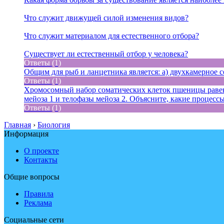
Что служит движущей силой изменения видов?
Что служит материалом для естественного отбора?
Существует ли естественный отбор у человека?
Ответы (1)
Общим для рыб и ланцетника является: а) двухкамерное се
Ответы (1)
Хромосомный набор соматических клеток пшеницы равен 
мейоза 1 и телофазы мейоза 2. Объясните, какие процес
Ответы (1)
Главная
›
Биология
Информация
О проекте
Контакты
Общие вопросы
Правила
Реклама
Социальные сети