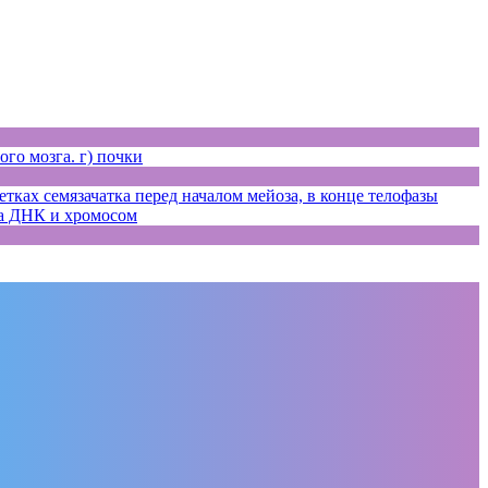
ого мозга. г) почки
ках семязачатка перед началом мейоза, в конце телофазы
ла ДНК и хромосом