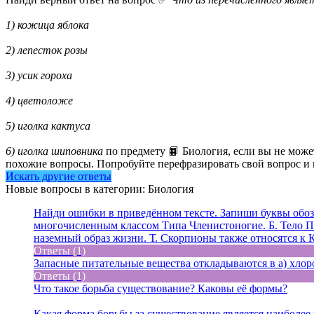
1) кожица яблока
2) лепесток розы
3) усик гороха
4) цветоложе
5) иголка кактуса
6) иголка шиповника
по предмету 📙 Биология, если вы не може
похожие вопросы. Попробуйте перефразировать свой вопрос и и
Искать другие ответы
Новые вопросы в категории: Биология
Найди ошибки в приведённом тексте. Запиши буквы обозн
многочисленным классом Типа Членистоногие. Б. Тело Па
наземный образ жизни. Т. Скорпионы также относятся к 
Ответы (1)
Запасные питательные вещества откладываются в а) хлоро
Ответы (1)
Что такое борьба существование? Каковы её формы?
Какая форма борьбы за существование является наиболее