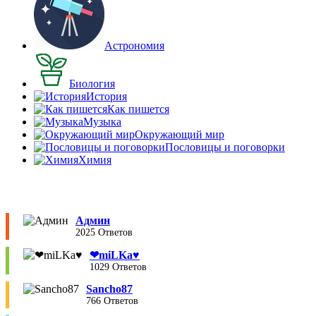
Астрономия
Биология
История
Как пишется
Музыка
Окружающий мир
Пословицы и поговорки
Химия
Админ
2025 Ответов
❤︎miLKa♥︎
1029 Ответов
Sancho87
766 Ответов