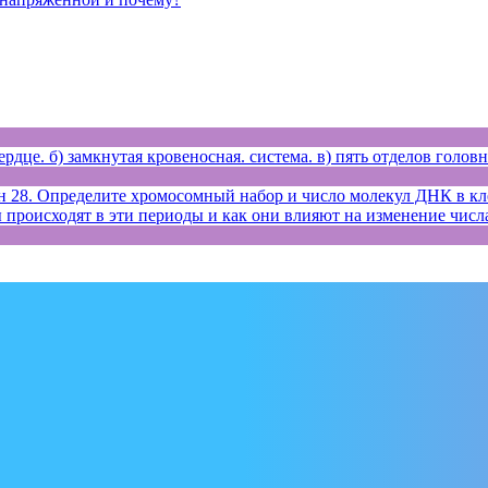
рдце. б) замкнутая кровеносная. система. в) пять отделов головн
28. Определите хромосомный набор и число молекул ДНК в клет
сы происходят в эти периоды и как они влияют на изменение чис