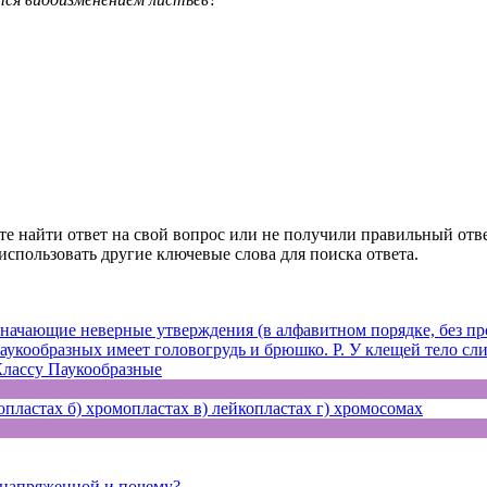
те найти ответ на свой вопрос или не получили правильный отве
спользовать другие ключевые слова для поиска ответа.
ачающие неверные утверждения (в алфавитном порядке, без про
укообразных имеет головогрудь и брюшко. Р. У клещей тело слит
Классу Паукообразные
пластах б) хромопластах в) лейкопластах г) хромосомах
 напряженной и почему?