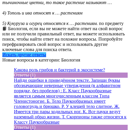
тычиночные цветки, то такое растение называют …
4) Тополь и ива относят к … растениям
5) Кукуруза и огурец относятся к … растениям.
по предмету
📙 Биология, если вы не можете найти ответ на свой вопрос
или не получили правильный ответ, вы можете использовать
поиск, чтобы найти ответ на похожие вопросы. Попробуйте
перефразировать свой вопрос и использовать другие
ключевые слова для поиска ответа.
Искать другие ответы
Новые вопросы в категории: Биология
Какова роль грибов и бактерий в экосистеме?
Ответы (1)
Найди ошибки в приведённом тексте. Запиши буквы
обозначающие неверные утверждения (в алфавитном
порядке, без пробелов) : Е. Класс Паукообразные
является самым многочисленным классом Типа
Членистоногие. Б. Тело Паукообразных имеет
головогрудь и брюшко. Р. У клещей тело слитное. Ж.
Имеется три пары ходильных ног. К. Все пауки ведут
наземный образ жизни. Т. Скорпионы также относятся к
Классу Паукообразные
Ответы (1)