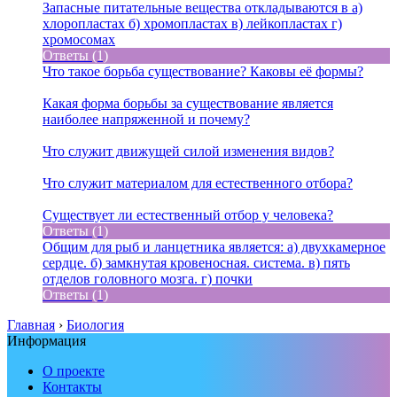
Запасные питательные вещества откладываются в а)
хлоропластах б) хромопластах в) лейкопластах г)
хромосомах
Ответы (1)
Что такое борьба существование? Каковы её формы?
Какая форма борьбы за существование является
наиболее напряженной и почему?
Что служит движущей силой изменения видов?
Что служит материалом для естественного отбора?
Существует ли естественный отбор у человека?
Ответы (1)
Общим для рыб и ланцетника является: а) двухкамерное
сердце. б) замкнутая кровеносная. система. в) пять
отделов головного мозга. г) почки
Ответы (1)
Главная
›
Биология
Информация
О проекте
Контакты