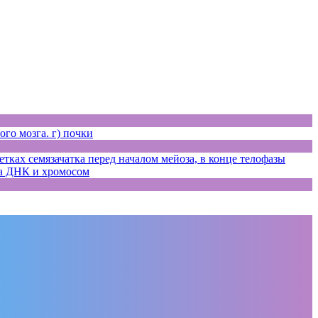
ого мозга. г) почки
ках семязачатка перед началом мейоза, в конце телофазы
ла ДНК и хромосом