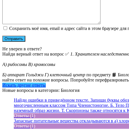
Сохранить моё имя, email и адрес сайта в этом браузере д
Не уверен в ответе?
Найди верный ответ на вопрос ✅
1. Хранителем наследственн
А) рибосомы В) хромосомы
Б) аппарат Гольджи Г) клеточный центр
по предмету 📙 Биоло
найти ответ на похожие вопросы. Попробуйте перефразировать 
Искать другие ответы
Новые вопросы в категории: Биология
Найди ошибки в приведённом тексте. Запиши буквы обозн
многочисленным классом Типа Членистоногие. Б. Тело Па
наземный образ жизни. Т. Скорпионы также относятся к 
Ответы (1)
Запасные питательные вещества откладываются в а) хлоро
Ответы (1)