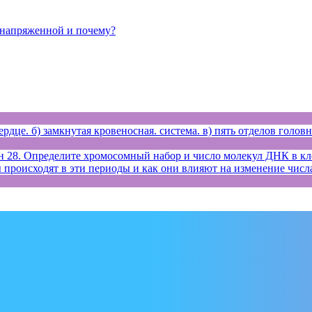
 напряженной и почему?
рдце. б) замкнутая кровеносная. система. в) пять отделов головн
28. Определите хромосомный набор и число молекул ДНК в клет
сы происходят в эти периоды и как они влияют на изменение чис