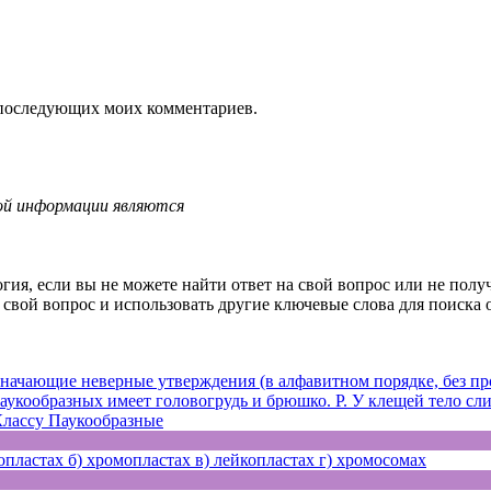
ля последующих моих комментариев.
ой информации являются
гия, если вы не можете найти ответ на свой вопрос или не полу
свой вопрос и использовать другие ключевые слова для поиска о
ачающие неверные утверждения (в алфавитном порядке, без про
укообразных имеет головогрудь и брюшко. Р. У клещей тело слит
Классу Паукообразные
пластах б) хромопластах в) лейкопластах г) хромосомах