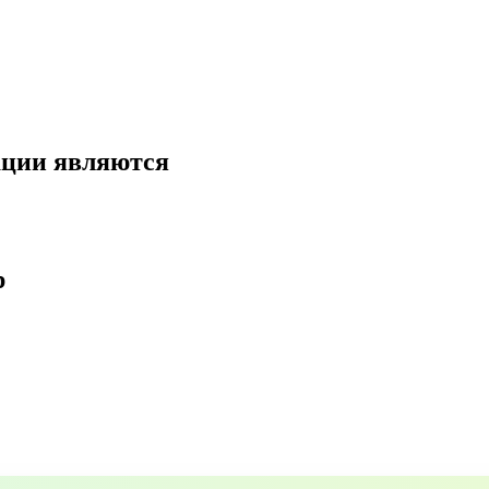
ации являются
р