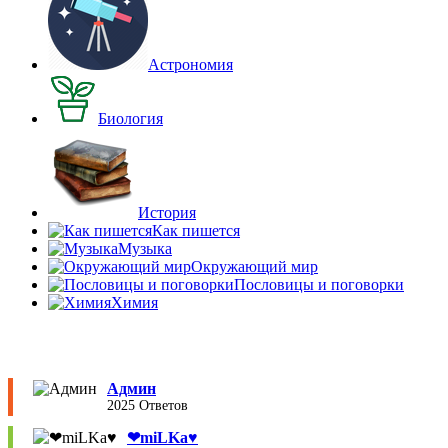
Астрономия
Биология
История
Как пишется
Музыка
Окружающий мир
Пословицы и поговорки
Химия
Админ
2025 Ответов
❤︎miLKa♥︎