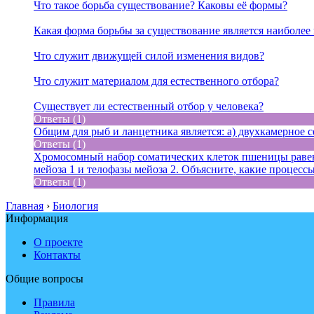
Что такое борьба существование? Каковы её формы?
Какая форма борьбы за существование является наиболее
Что служит движущей силой изменения видов?
Что служит материалом для естественного отбора?
Существует ли естественный отбор у человека?
Ответы (1)
Общим для рыб и ланцетника является: а) двухкамерное се
Ответы (1)
Хромосомный набор соматических клеток пшеницы равен 
мейоза 1 и телофазы мейоза 2. Объясните, какие процес
Ответы (1)
Главная
›
Биология
Информация
О проекте
Контакты
Общие вопросы
Правила