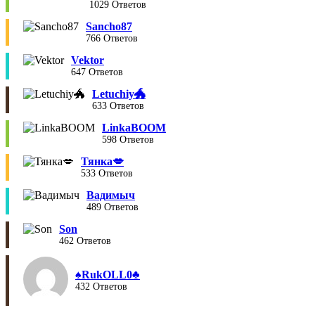
1029 Ответов
Sancho87
766 Ответов
Vektor
647 Ответов
Letuchiy🐲
633 Ответов
LinkaBOOM
598 Ответов
Тянка💋
533 Ответов
Вадимыч
489 Ответов
Son
462 Ответов
♠︎RukOLL0♣︎
432 Ответов