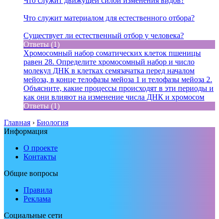
Что служит движущей силой изменения видов?
Что служит материалом для естественного отбора?
Существует ли естественный отбор у человека?
Ответы (1)
Хромосомный набор соматических клеток пшеницы
равен 28. Определите хромосомный набор и число
молекул ДНК в клетках семязачатка перед началом
мейоза, в конце телофазы мейоза 1 и телофазы мейоза 2.
Объясните, какие процессы происходят в эти периоды и
как они влияют на изменение числа ДНК и хромосом
Ответы (1)
Главная
›
Биология
Информация
О проекте
Контакты
Общие вопросы
Правила
Реклама
Социальные сети