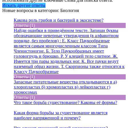
использовать другие ключевые слова для поиска ответа.
Искать другие ответы
Новые вопросы в категории: Биология
Какова роль грибов и бактерий в экосистеме?
Ответы (1)
Найди ошибки в приведённом тексте. Запиши буквы
обозначающие неверные утверждения (в алфавитном
порядке, без пробелов) : Е. Класс Паукообразные
является самым многочисленным классом Типа
Членистоногие. Б. Тело Паукообразных имеет
головогрудь и брюшко. Р. У клещей тело слитное. Ж.
Имеется три пары ходильных ног. К. Все пауки ведут
наземный образ жизни. Т. Скорпионы также относятся к
Классу Паукообразные
Ответы (1)
Запасные питательные вещества откладываются в а)
хлоропластах б) хромопластах в) лейкопластах г)
хромосомах
Ответы (1)
Что такое борьба существование? Каковы её формы?
Какая форма борьбы за существование является
наиболее напряженной и почему?