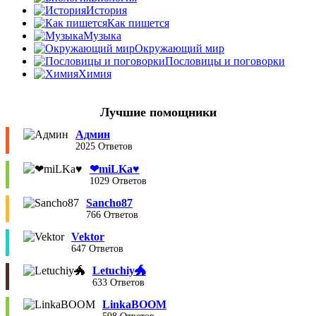
История
Как пишется
Музыка
Окружающий мир
Пословицы и поговорки
Химия
Лучшие помощники
Админ
2025 Ответов
❤︎miLKa♥︎
1029 Ответов
Sancho87
766 Ответов
Vektor
647 Ответов
Letuchiy🐲
633 Ответов
LinkaBOOM