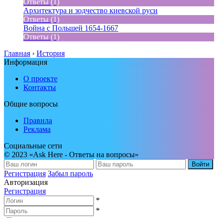
Ответы (1)
Архитектура и зодчество киевской руси
Ответы (1)
Война с Польшей 1654-1667
Ответы (1)
Главная
›
История
Информация
О проекте
Контакты
Общие вопросы
Правила
Реклама
Социальные сети
© 2023 «Ask Here - Ответы на вопросы»
Войти
Регистрация
Забыл пароль
Авторизация
Регистрация
*
*