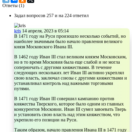
Ответы (
1
)
Задал вопросов 257 и на 224 ответил
kris
14 апреля, 2023 в 05:14
В 1471 году на Руси произошло несколько событий, но
наиболее значимым было начало правления великого
князя Московского Ивана III.
В 1462 году Иван III стал великим князем Московским,
но в то время Московия была еще слабой и не могла
соперничать с другими княжествами. В течение
следующих нескольких лет Иван III активно укреплял
свою власть, заключал союзы с другими княжествами и
устанавливал контроль над важными торговыми
путями.
В 1471 году Иван III совершил кампанию против
княжества Тверского, которое было одним из главных
конкурентов Московии. Иван III сумел завоевать Тверь
и установить свою власть над этим княжеством, что
укрепило его позиции на Руси.
Таким образом, начало правления Ивана III в 1471 году