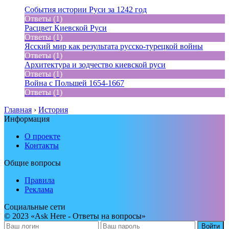
События истории Руси за 1242 год
Ответы (1)
Расцвет Киевской Руси
Ответы (1)
Ясский мир как результата русско-турецкой войны
Ответы (1)
Архитектура и зодчество киевской руси
Ответы (1)
Война с Польшей 1654-1667
Ответы (1)
Главная
›
История
Информация
О проекте
Контакты
Общие вопросы
Правила
Реклама
Социальные сети
© 2023 «Ask Here - Ответы на вопросы»
Войти