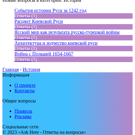
Новые вопросы в категории: История
События истории Руси за 1242 год
Ответы (1)
Расцвет Киевской Руси
Ответы (1)
Ясский мир как результата русско-турецкой войны
Ответы (1)
Архитектура и зодчество киевской руси
Ответы (1)
Война с Польшей 1654-1667
Ответы (1)
Главная
›
История
Информация
О проекте
Контакты
Общие вопросы
Правила
Реклама
Социальные сети
© 2023 «Ask Here - Ответы на вопросы»