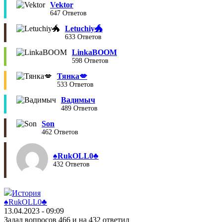
Vektor
647 Ответов
Letuchiy🐲
633 Ответов
LinkaBOOM
598 Ответов
Тянка💋
533 Ответов
Вадимыч
489 Ответов
Son
462 Ответов
♠︎RukOLL0♣︎
432 Ответов
История
♠︎RukOLL0♣︎
13.04.2023 - 09:09
Задал вопросов 466 и на 432 ответил