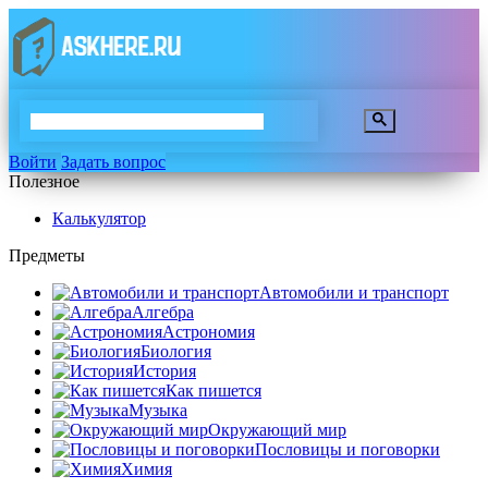
Войти
Задать вопрос
Полезное
Калькулятор
Предметы
Автомобили и транспорт
Алгебра
Астрономия
Биология
История
Как пишется
Музыка
Окружающий мир
Пословицы и поговорки
Химия