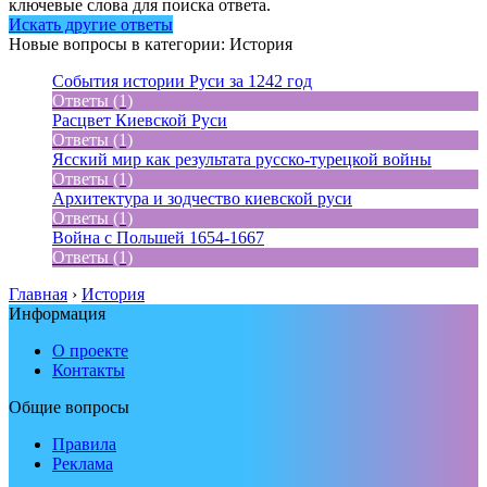
ключевые слова для поиска ответа.
Искать другие ответы
Новые вопросы в категории: История
События истории Руси за 1242 год
Ответы (1)
Расцвет Киевской Руси
Ответы (1)
Ясский мир как результата русско-турецкой войны
Ответы (1)
Архитектура и зодчество киевской руси
Ответы (1)
Война с Польшей 1654-1667
Ответы (1)
Главная
›
История
Информация
О проекте
Контакты
Общие вопросы
Правила
Реклама