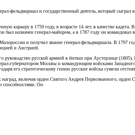
нерал-фельдмаршал и государственный деятель, который сыграл 
нную карьеру в 1759 году, в возрасте 14 лет, в качестве кадета
он был назначен генерал-майором, а в 1787 году он командовал 
Малороссии и получил звание генерал-фельдмаршала. В 1797 год
анцией и Австрией.
 руководство русской армией в битвах при Аустерлице (1805), 
енерал-губернатором Москвы и командующим войсками Западного
одаря его стратегическому гению русские войска сумели отстоя
х наград, включая орден Святого Андрея Первозванного, орден С
и способностями. Он