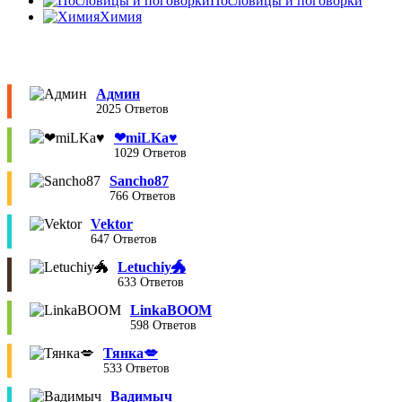
Пословицы и поговорки
Химия
Админ
2025 Ответов
❤︎miLKa♥︎
1029 Ответов
Sancho87
766 Ответов
Vektor
647 Ответов
Letuchiy🐲
633 Ответов
LinkaBOOM
598 Ответов
Тянка💋
533 Ответов
Вадимыч