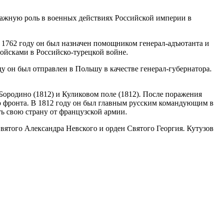
важную роль в военных действиях Российской империи в
. В 1762 году он был назначен помощником генерал-адъютанта и
войсками в Российско-турецкой войне.
у он был отправлен в Польшу в качестве генерал-губернатора.
Бородино (1812) и Куликовом поле (1812). После поражения
 фронта. В 1812 году он был главным русским командующим в
ть свою страну от французской армии.
вятого Александра Невского и орден Святого Георгия. Кутузов