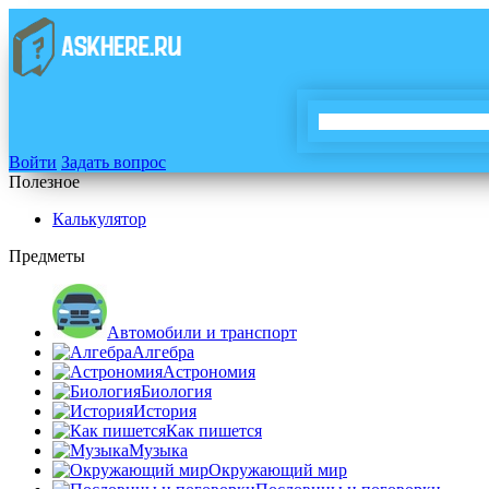
Войти
Задать вопрос
Полезное
Калькулятор
Предметы
Автомобили и транспорт
Алгебра
Астрономия
Биология
История
Как пишется
Музыка
Окружающий мир