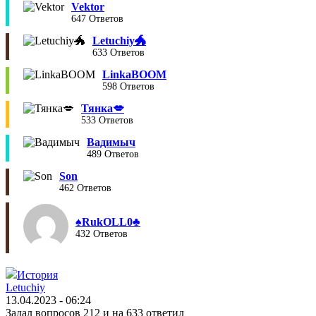
Vektor
647 Ответов
Letuchiy🐲
633 Ответов
LinkaBOOM
598 Ответов
Тянка💋
533 Ответов
Вадимыч
489 Ответов
Son
462 Ответов
♠︎RukOLL0♣︎
432 Ответов
История
Letuchiy
13.04.2023 - 06:24
Задал вопросов 212 и на 633 ответил