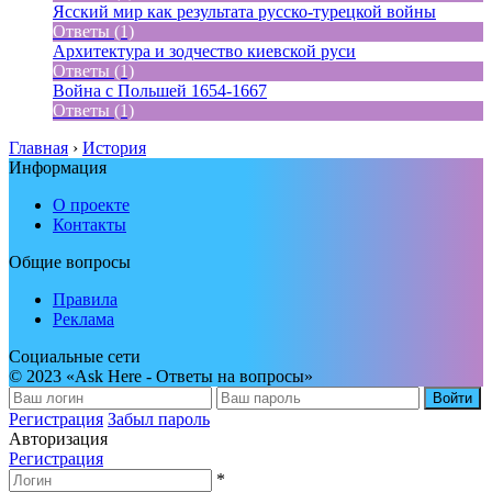
Ясский мир как результата русско-турецкой войны
Ответы (1)
Архитектура и зодчество киевской руси
Ответы (1)
Война с Польшей 1654-1667
Ответы (1)
Главная
›
История
Информация
О проекте
Контакты
Общие вопросы
Правила
Реклама
Социальные сети
© 2023 «Ask Here - Ответы на вопросы»
Войти
Регистрация
Забыл пароль
Авторизация
Регистрация
*