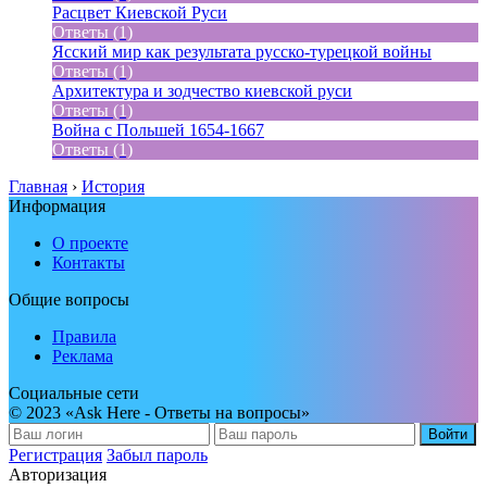
Расцвет Киевской Руси
Ответы (1)
Ясский мир как результата русско-турецкой войны
Ответы (1)
Архитектура и зодчество киевской руси
Ответы (1)
Война с Польшей 1654-1667
Ответы (1)
Главная
›
История
Информация
О проекте
Контакты
Общие вопросы
Правила
Реклама
Социальные сети
© 2023 «Ask Here - Ответы на вопросы»
Войти
Регистрация
Забыл пароль
Авторизация