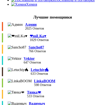
Пословицы и поговорки
Химия
Лучшие помощники
Админ
2025 Ответов
❤︎miLKa♥︎
1029 Ответов
Sancho87
766 Ответов
Vektor
647 Ответов
Letuchiy🐲
633 Ответов
LinkaBOOM
598 Ответов
Тянка💋
533 Ответов
Вадимыч