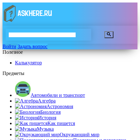
Войти
Задать вопрос
Полезное
Калькулятор
Предметы
Автомобили и транспорт
Алгебра
Астрономия
Биология
История
Как пишется
Музыка
Окружающий мир