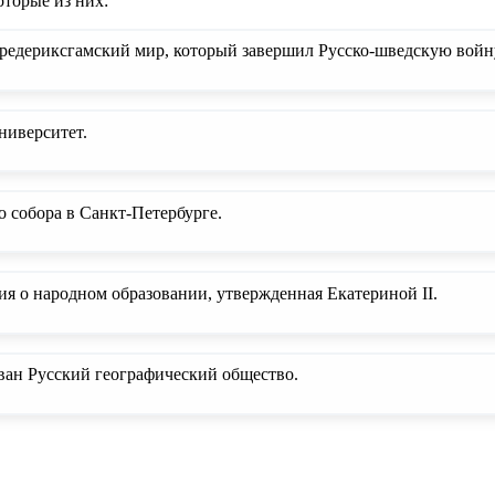
оторые из них:
редериксгамский мир, который завершил Русско-шведскую войну
ниверситет.
о собора в Санкт-Петербурге.
ия о народном образовании, утвержденная Екатериной II.
ован Русский географический общество.