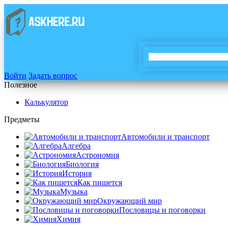
Войти
Задать вопрос
Полезное
Калькулятор
Предметы
Автомобили и транспорт
Алгебра
Астрономия
Биология
История
Как пишется
Музыка
Окружающий мир
Пословицы и поговорки
Химия