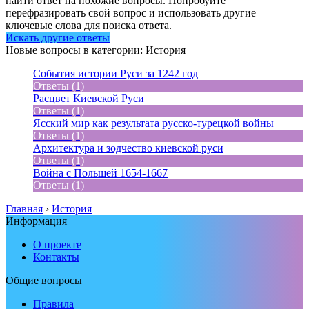
найти ответ на похожие вопросы. Попробуйте
перефразировать свой вопрос и использовать другие
ключевые слова для поиска ответа.
Искать другие ответы
Новые вопросы в категории: История
События истории Руси за 1242 год
Ответы (1)
Расцвет Киевской Руси
Ответы (1)
Ясский мир как результата русско-турецкой войны
Ответы (1)
Архитектура и зодчество киевской руси
Ответы (1)
Война с Польшей 1654-1667
Ответы (1)
Главная
›
История
Информация
О проекте
Контакты
Общие вопросы
Правила