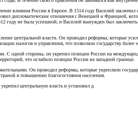
33 годы. В течение своего правления он занимался как внутренн
ление влияния России в Европе. В 1514 году Василий заключил 
новил дипломатические отношения с Венецией и Францией, кот
1512 году не была успешной, и Василий вынужден был заключить 
пление центральной власти. Он проводил реформы, которые усил
зации налогов и управления, что позволяло государству более 
и. С одной стороны, он укрепил позиции России на международ
территорий, что ослабило позиции России на западной границе.
ожительными. Он проводил реформы, которые укрепляли государ
страной и повышению благосостояния населения.
н укрепил центральную власть и установил д