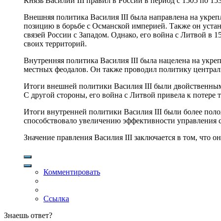
Князь Василий III правил в России в период с 1505 по 15
Внешняя политика Василия III была направлена на укреп
позицию в борьбе с Османской империей. Также он уста
связей России с Западом. Однако, его война с Литвой в 
своих территорий.
Внутренняя политика Василия III была нацелена на укре
местных феодалов. Он также проводил политику централи
Итоги внешней политики Василия III были двойственным
С другой стороны, его война с Литвой привела к потере 
Итоги внутренней политики Василия III были более пол
способствовало увеличению эффективности управления 
Значение правления Василия III заключается в том, что о
Комментировать
Ссылка
Знаешь ответ?