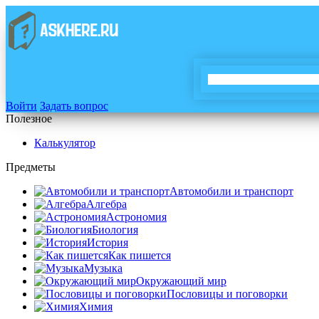
Войти
Задать вопрос
Полезное
Калькулятор
Предметы
Автомобили и транспорт
Алгебра
Астрономия
Биология
История
Как пишется
Музыка
Окружающий мир
Пословицы и поговорки
Химия