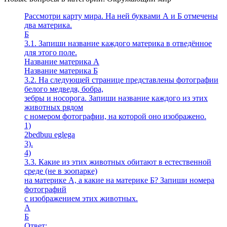
Рассмотри карту мира. На ней буквами А и Б отмечены
два материка.
Б
3.1. Запиши название каждого материка в отведённое
для этого поле.
Название материка А
Название материка Б
3.2. На следующей странице представлены фотографии
белого медведя, бобра,
зебры и носорога. Запиши название каждого из этих
животных рядом
с номером фотографии, на которой оно изображено.
1)
2bedbuu eglega
3).
4)
3.3. Какие из этих животных обитают в естественной
среде (не в зоопарке)
на материке А, а какие на материке Б? Запиши номера
фотографий
с изображением этих животных.
A
Б
Ответ: