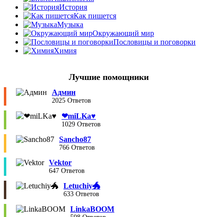
История
Как пишется
Музыка
Окружающий мир
Пословицы и поговорки
Химия
Лучшие помощники
Админ
2025 Ответов
❤︎miLKa♥︎
1029 Ответов
Sancho87
766 Ответов
Vektor
647 Ответов
Letuchiy🐲
633 Ответов
LinkaBOOM