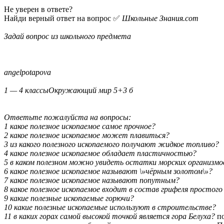
Не уверен в ответе?
Найди верный ответ на вопрос ✅
Школьные Знания.com
Задай вопрос из школьного предмета
angelpotapova
1 — 4 классыОкружающий мир 5+3 б
Ответьте пожалуйста на вопросы:
1 какое полезное ископаемое самое прочное?
2 какое полезное ископаемое может плавиться?
3 из какого полезного ископаемого получают жидкое топливо?
4 какое полезное ископаемое обладает пластичностью?
5 в каком полезном можно увидеть остатки морских организмо
6 какое полезное ископаемое называют \»чёрным золотом\»?
7 какое полезное ископаемое называют попутным?
8 какое полезное ископаемое входит в состав грифеля простог
9 какие полезные ископаемые горючи?
10 какие полезные ископаемые используют в строительстве?
11 в каких горах самой высокой точкой является гора Белуха?
по