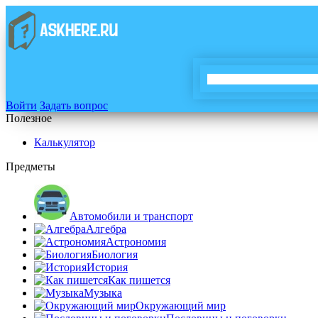
Войти
Задать вопрос
Полезное
Калькулятор
Предметы
Автомобили и транспорт
Алгебра
Астрономия
Биология
История
Как пишется
Музыка
Окружающий мир