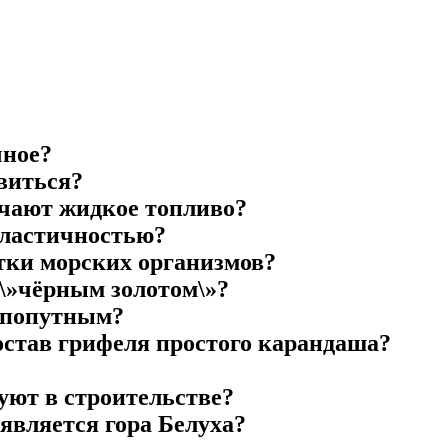
чное?
виться?
учают жидкое топливо?
пластичностью?
атки морских организмов?
 \»чёрным золотом\»?
т попутным?
состав грифеля простого карандаша?
уют в строительстве?
 является гора Белуха?