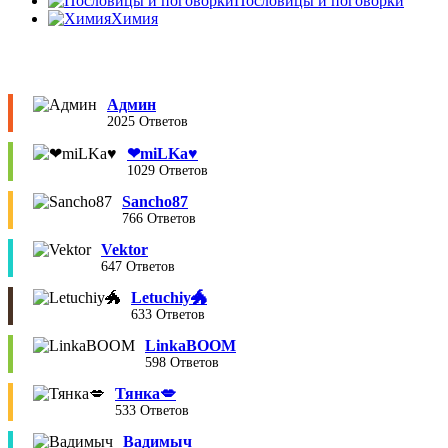
Пословицы и поговорки
Химия
Админ
2025 Ответов
❤︎miLKa♥︎
1029 Ответов
Sancho87
766 Ответов
Vektor
647 Ответов
Letuchiy🐲
633 Ответов
LinkaBOOM
598 Ответов
Тянка💋
533 Ответов
Вадимыч