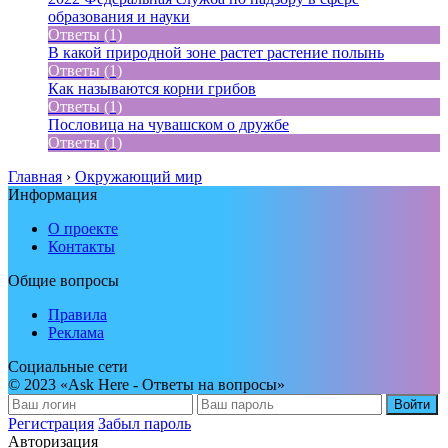
образования и науки
Ответы (1)
В какой природной зоне растет растение полынь
Ответы (1)
Как называются корни грибов
Ответы (1)
Пословица на чувашском о дружбе
Ответы (1)
Главная
›
Окружающий мир
Информация
О проекте
Контакты
Общие вопросы
Правила
Реклама
Социальные сети
© 2023 «Ask Here - Ответы на вопросы»
Войти
Регистрация
Забыл пароль
Авторизация