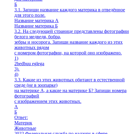
Б
3.1. Запиши название каждого материка в отведённое
для этого поле.
Название материка А
Название материка Б
3.2. На следующей странице представлены фотографии
белого медведя, бобра,
зебры и носорога. Запиши название каждого из этих
животных рядом
с номером фотографии, на которой оно изображено.
1)
2bedbuu eglega
3).
4)
3.3. Какие из этих животных обитают в естественной
среде (не в зоопарке)
на материке А, а какие на материке Б? Запиши номера
фотографий
с изображением этих животных.
A
Б
Ответ:
Материк
Животные
2022 Федеральная служба по надзору в сфере