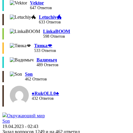
Vektor
647 Ответов
Letuchiy🐲
633 Ответов
LinkaBOOM
598 Ответов
Тянка💋
533 Ответов
Вадимыч
489 Ответов
Son
462 Ответов
♠︎RukOLL0♣︎
432 Ответов
Окружающий мир
Son
19.04.2023 - 02:43
Задал вопросов 1249 и на 462 ответил