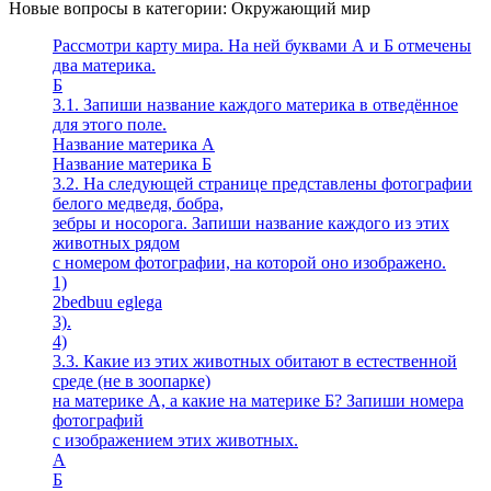
Новые вопросы в категории: Окружающий мир
Рассмотри карту мира. На ней буквами А и Б отмечены
два материка.
Б
3.1. Запиши название каждого материка в отведённое
для этого поле.
Название материка А
Название материка Б
3.2. На следующей странице представлены фотографии
белого медведя, бобра,
зебры и носорога. Запиши название каждого из этих
животных рядом
с номером фотографии, на которой оно изображено.
1)
2bedbuu eglega
3).
4)
3.3. Какие из этих животных обитают в естественной
среде (не в зоопарке)
на материке А, а какие на материке Б? Запиши номера
фотографий
с изображением этих животных.
A
Б