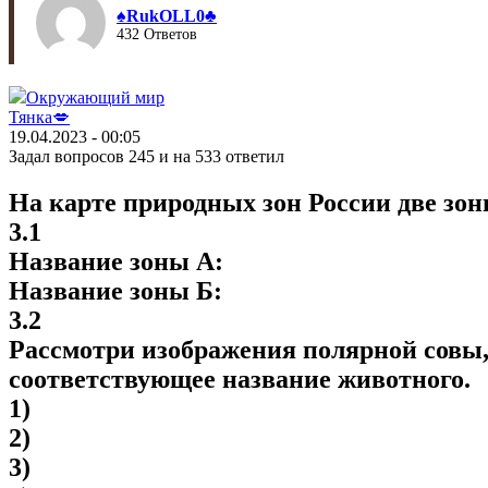
♠︎RukOLL0♣︎
432 Ответов
Окружающий мир
Тянка💋
19.04.2023 - 00:05
Задал вопросов 245 и на 533 ответил
На карте природных зон России две зо
3.1
Название зоны А:
Название зоны Б:
3.2
Рассмотри изображения полярной совы, 
соответствующее название животного.
1)
2)
3)