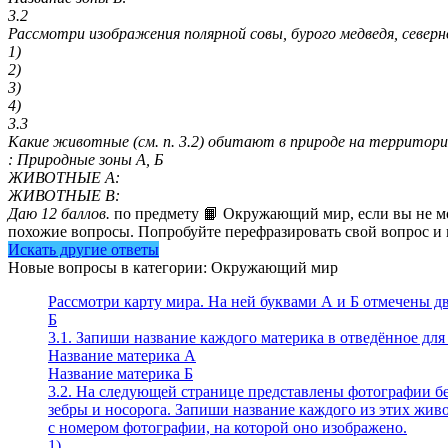
3.2
Рассмотри изображения полярной совы, бурого медведя, север
1)
2)
3)
4)
3.3
Какие животные (см. п. 3.2) обитают в природе на территор
: Природные зоны А, Б
ЖИВОТНЫЕ A:
ЖИВОТНЫЕ B:
Даю 12 баллов.
по предмету 📙 Окружающий мир, если вы не мож
похожие вопросы. Попробуйте перефразировать свой вопрос и и
Искать другие ответы
Новые вопросы в категории: Окружающий мир
Рассмотри карту мира. На ней буквами А и Б отмечены дв
Б
3.1. Запиши название каждого материка в отведённое для 
Название материка А
Название материка Б
3.2. На следующей странице представлены фотографии бе
зебры и носорога. Запиши название каждого из этих жив
с номером фотографии, на которой оно изображено.
1)