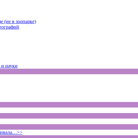
е (не в зоопарке)
отографий
 и науки
ягивала…>>