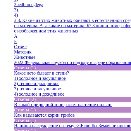
2bedbuu eglega
3).
4)
3.3. Какие из этих животных обитают в естественной сред
на материке А, а какие на материке Б? Запиши номера ф
с изображением этих животных.
A
Б
Ответ:
Материк
Животные
2022 Федеральная служба по надзору в сфере образования
Ответы (1)
Какое лето бывает в степи?
1) холодное и засушливое
2) теплое и дождливое
3) теплое и засушливое
4) холодное и дождливое
Ответы (2)
В какой природной зоне растет растение полынь
Ответы (1)
Как называются корни грибов
Ответы (1)
Напиши рассуждение на тему <<Если бы Земля не прит
Ответы (1)