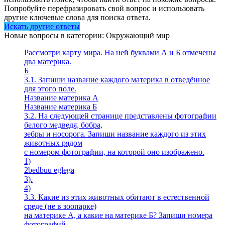
Попробуйте перефразировать свой вопрос и использовать
другие ключевые слова для поиска ответа.
Искать другие ответы
Новые вопросы в категории: Окружающий мир
Рассмотри карту мира. На ней буквами А и Б отмечены
два материка.
Б
3.1. Запиши название каждого материка в отведённое
для этого поле.
Название материка А
Название материка Б
3.2. На следующей странице представлены фотографии
белого медведя, бобра,
зебры и носорога. Запиши название каждого из этих
животных рядом
с номером фотографии, на которой оно изображено.
1)
2bedbuu eglega
3).
4)
3.3. Какие из этих животных обитают в естественной
среде (не в зоопарке)
на материке А, а какие на материке Б? Запиши номера
фотографий