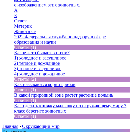
с изображением этих животных.
A
Б
Ответ:
Материк
Животные
2022 Федеральная служба по надзору в сфере
образования и науки
Ответы (1)
Какое лето бывает в степи?
1) холодное и засушливое
2) теплое и дождливое
3) теплое и засушливое
4) холодное и дождливое
Ответы (2)
Как называются корни грибов
Ответы (1)
В какой природной зоне растет растение полынь
Ответы (1)
Как сделать книжку малышку по окружающему миру 3
класс берегите животных
Ответы (1)
Главная
›
Окружающий мир
Информация