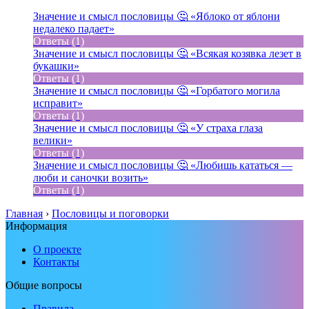
Значение и смысл пословицы 🤔 «Яблоко от яблони
недалеко падает»
Ответы (1)
Значение и смысл пословицы 🤔 «Всякая козявка лезет в
букашки»
Ответы (1)
Значение и смысл пословицы 🤔 «Горбатого могила
исправит»
Ответы (1)
Значение и смысл пословицы 🤔 «У страха глаза
велики»
Ответы (1)
Значение и смысл пословицы 🤔 «Любишь кататься —
люби и саночки возить»
Ответы (1)
Главная
›
Пословицы и поговорки
Информация
О проекте
Контакты
Общие вопросы
Правила