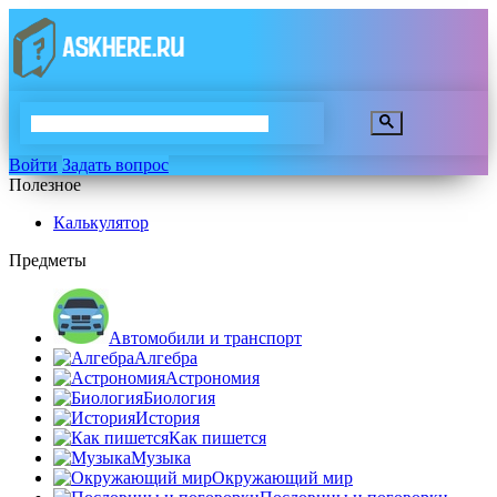
Войти
Задать вопрос
Полезное
Калькулятор
Предметы
Автомобили и транспорт
Алгебра
Астрономия
Биология
История
Как пишется
Музыка
Окружающий мир