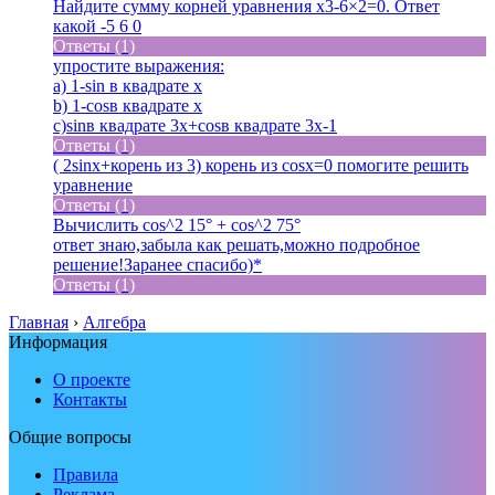
Найдите сумму корней уравнения x3-6×2=0. Ответ
какой -5 6 0
Ответы (1)
упростите выражения:
a) 1-sin в квадрате x
b) 1-cosв квадрате x
c)sinв квадрате 3x+cosв квадрате 3x-1
Ответы (1)
( 2sinx+корень из 3) корень из cosx=0 помогите решить
уравнение
Ответы (1)
Вычислить cos^2 15° + cos^2 75
°
ответ знаю,забыла как решать,можно подробное
решение!Заранее спасибо)*
Ответы (1)
Главная
›
Алгебра
Информация
О проекте
Контакты
Общие вопросы
Правила
Реклама