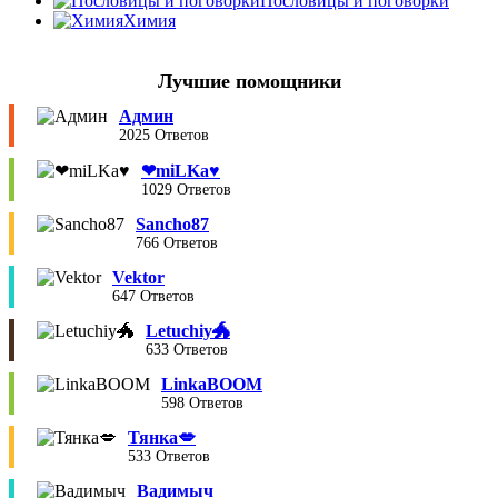
Пословицы и поговорки
Химия
Лучшие помощники
Админ
2025 Ответов
❤︎miLKa♥︎
1029 Ответов
Sancho87
766 Ответов
Vektor
647 Ответов
Letuchiy🐲
633 Ответов
LinkaBOOM
598 Ответов
Тянка💋
533 Ответов
Вадимыч