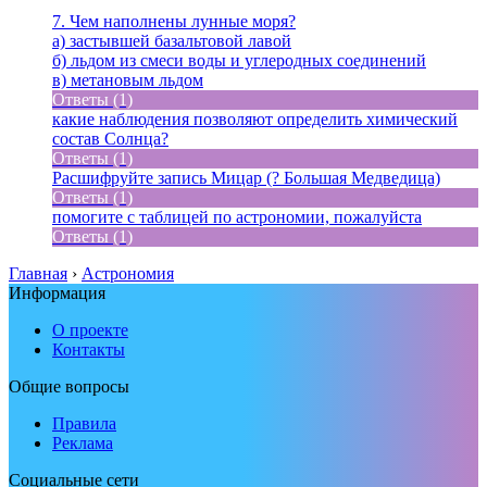
7. Чем наполнены лунные моря?
а) застывшей базальтовой лавой
б) льдом из смеси воды и углеродных соединений
в) метановым льдом
Ответы (1)
какие наблюдения позволяют определить химический
состав Солнца?
Ответы (1)
Расшифруйте запись Мицар (? Большая Медведица)
Ответы (1)
помогите с таблицей по астрономии, пожалуйста
Ответы (1)
Главная
›
Астрономия
Информация
О проекте
Контакты
Общие вопросы
Правила
Реклама
Социальные сети