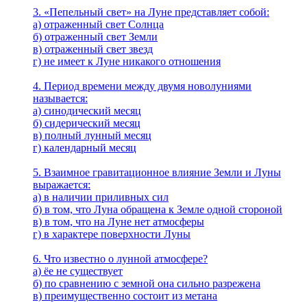
3. «Пепельный свет» на Луне представляет собой:
а) отраженный свет Солнца
б) отраженный свет Земли
в) отраженный свет звезд
г) не имеет к Луне никакого отношения
4. Период времени между двумя новолуниями
называется:
а) синодический месяц
б) сидерический месяц
в) полный лунный месяц
г) календарный месяц
5. Взаимное гравитационное влияние Земли и Луны
выражается:
а) в наличии приливных сил
б) в том, что Луна обращена к Земле одной стороной
в) в том, что на Луне нет атмосферы
г) в характере поверхности Луны
6. Что известно о лунной атмосфере?
а) ёе не существует
б) по сравнению с земной она сильно разрежена
в) преимущественно состоит из метана