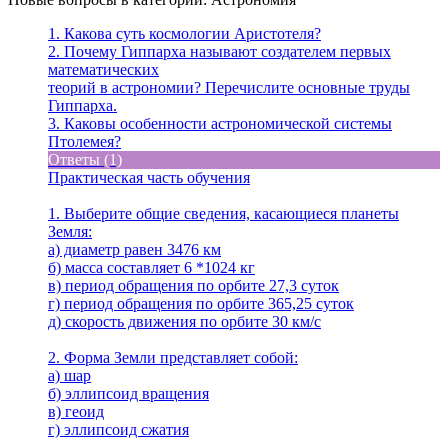
1. Какова суть космологии Аристотеля?
2. Почему Гиппарха называют создателем первых
математических
теорий в астрономии? Перечислите основные труды
Гиппарха.
3. Каковы особенности астрономической системы
Птолемея?
Ответы (1)
Практическая часть обучения
1. Выберите общие сведения, касающиеся планеты
Земля:
а) диаметр равен 3476 км
б) масса составляет 6 *1024 кг
в) период обращения по орбите 27,3 суток
г) период обращения по орбите 365,25 суток
д) скорость движения по орбите 30 км/с
2. Форма Земли представляет собой:
а) шар
б) эллипсоид вращения
в) геоид
г) эллипсоид сжатия