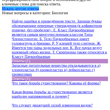
ключевые слова для поиска ответа.
Искать другие ответы
Новые вопросы в категории: Биология
Найди ошибки в приведённом тексте. Запиши буквы
обозначающие неверные утверждения (в алфавитном
порядке, без пробелов) : Е. Класс Паукообразные
является самым многочисленным классом Типа
Членистоногие. Б. Тело Паукообразных имеет
головогрудь и брюшко. Р. У клещей тело слитное. Ж.
Имеется три пары ходильных ног. К. Все пауки ведут
наземный образ жизни. Т. Скорпионы также относятся к
Классу Паукообразные
Ответы (1)
Запасные питательные вещества откладываются в а)
хлоропластах б) хромопластах в) лейкопластах г)
хромосомах
Ответы (1)
Что такое борьба существование? Каковы её формы?
Какая форма борьбы за существование является
наиболее напряженной и почему?
Что служит движущей силой изменения видов?