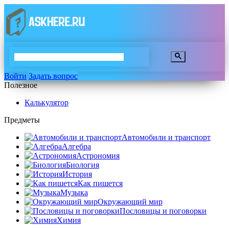
Войти
Задать вопрос
Полезное
Калькулятор
Предметы
Автомобили и транспорт
Алгебра
Астрономия
Биология
История
Как пишется
Музыка
Окружающий мир
Пословицы и поговорки
Химия