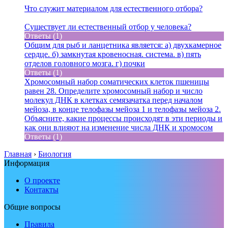
Что служит материалом для естественного отбора?
Существует ли естественный отбор у человека?
Ответы (1)
Общим для рыб и ланцетника является: а) двухкамерное
сердце. б) замкнутая кровеносная. система. в) пять
отделов головного мозга. г) почки
Ответы (1)
Хромосомный набор соматических клеток пшеницы
равен 28. Определите хромосомный набор и число
молекул ДНК в клетках семязачатка перед началом
мейоза, в конце телофазы мейоза 1 и телофазы мейоза 2.
Объясните, какие процессы происходят в эти периоды и
как они влияют на изменение числа ДНК и хромосом
Ответы (1)
Главная
›
Биология
Информация
О проекте
Контакты
Общие вопросы
Правила