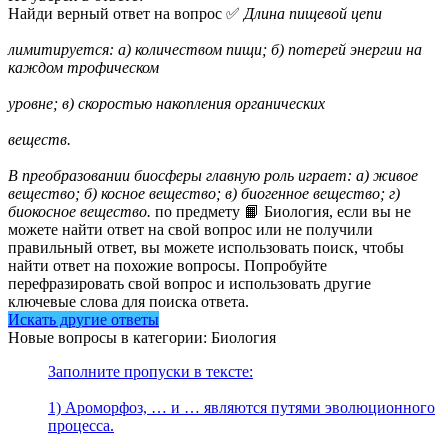
Найди верный ответ на вопрос ✅
Длина пищевой цепи
лимитируется: а) количеством пищи; б) потерей энергии на
каждом трофическом
уровне; в) скоростью накопления органических
веществ.
В преобразовании биосферы главную роль играет: а) живое
вещество; б) косное вещество; в) биогенное вещество; г)
биокосное вещество.
по предмету 📙 Биология, если вы не
можете найти ответ на свой вопрос или не получили
правильный ответ, вы можете использовать поиск, чтобы
найти ответ на похожие вопросы. Попробуйте
перефразировать свой вопрос и использовать другие
ключевые слова для поиска ответа.
Искать другие ответы
Новые вопросы в категории: Биология
Заполните пропуски в тексте:
1) Ароморфоз, … и … являются путями эволюционного
процесса.