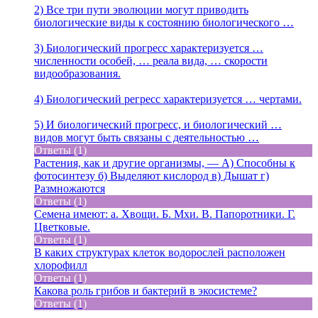
2) Все три пути эволюции могут приводить
биологические виды к состоянию биологического …
3) Биологический прогресс характеризуется …
численности особей, … реала вида, … скорости
видообразования.
4) Биологический регресс характеризуется … чертами.
5) И биологический прогресс, и биологический …
видов могут быть связаны с деятельностью …
Ответы (1)
Растения, как и другие организмы, — А) Способны к
фотосинтезу б) Выделяют кислород в) Дышат г)
Размножаются
Ответы (1)
Семена имеют: а. Хвощи. Б. Мхи. В. Папоротники. Г.
Цветковые.
Ответы (1)
В каких структурах клеток водорослей расположен
хлорофилл
Ответы (1)
Какова роль грибов и бактерий в экосистеме?
Ответы (1)