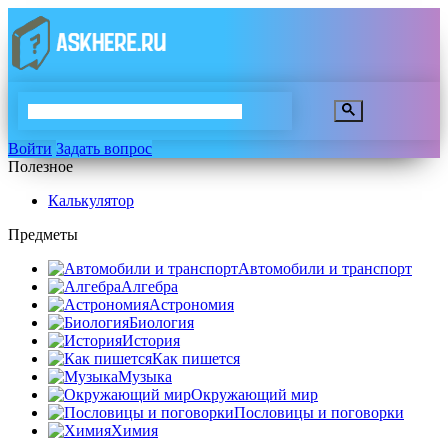
Войти
Задать вопрос
Полезное
Калькулятор
Предметы
Автомобили и транспорт
Алгебра
Астрономия
Биология
История
Как пишется
Музыка
Окружающий мир
Пословицы и поговорки
Химия