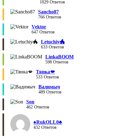
1029 Ответов
Sancho87
766 Ответов
Vektor
647 Ответов
Letuchiy🐲
633 Ответов
LinkaBOOM
598 Ответов
Тянка💋
533 Ответов
Вадимыч
489 Ответов
Son
462 Ответов
♠︎RukOLL0♣︎
432 Ответов