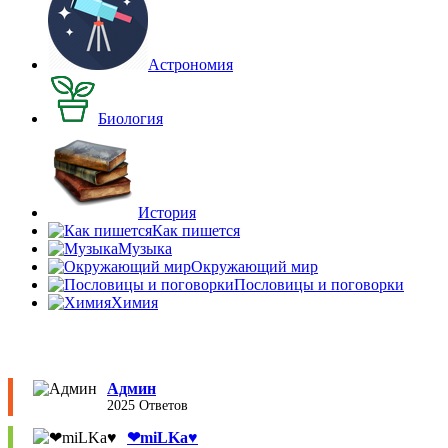
Астрономия
Биология
История
Как пишется
Музыка
Окружающий мир
Пословицы и поговорки
Химия
Админ
2025 Ответов
❤︎miLKa♥︎