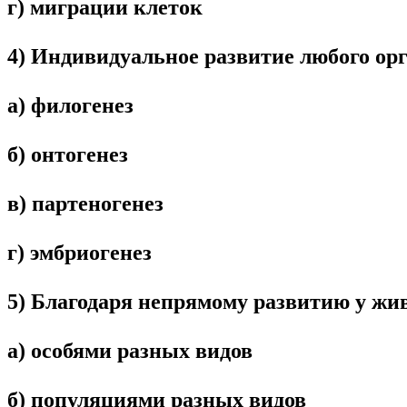
г) миграции клеток
4) Индивидуальное развитие любого ор
а) филогенез
б) онтогенез
в) партеногенез
г) эмбриогенез
5) Благодаря непрямому развитию у жи
а) особями разных видов
б) популяциями разных видов