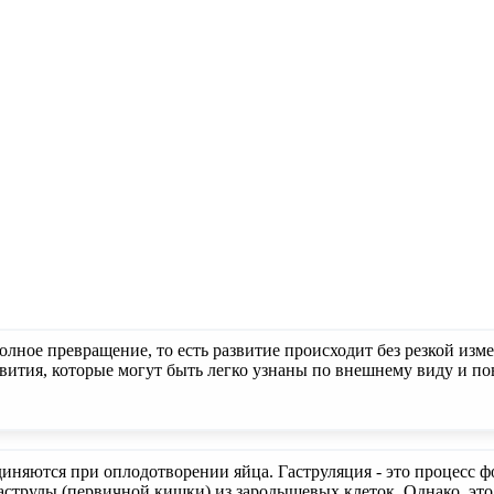
ное превращение, то есть развитие происходит без резкой изме
азвития, которые могут быть легко узнаны по внешнему виду и
иняются при оплодотворении яйца. Гаструляция - это процесс 
аструлы (первичной кишки) из зародышевых клеток. Однако, это