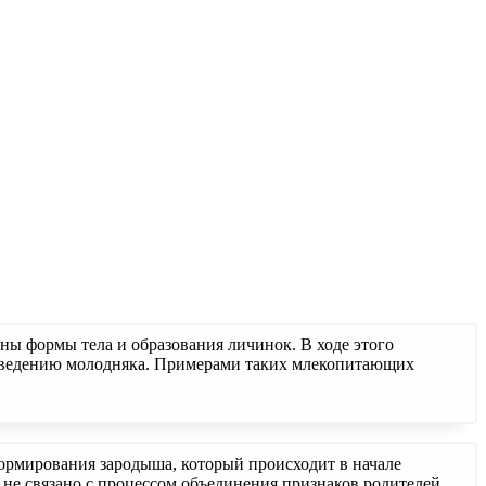
ны формы тела и образования личинок. В ходе этого
 поведению молодняка. Примерами таких млекопитающих
формирования зародыша, который происходит в начале
 не связано с процессом объединения признаков родителей.