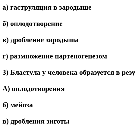
а) гаструляция в зародыше
б) оплодотворение
в) дробление зародыша
г) размножение партеногенезом
3) Бластула у человека образуется в рез
А) оплодотворения
б) мейоза
в) дробления зиготы