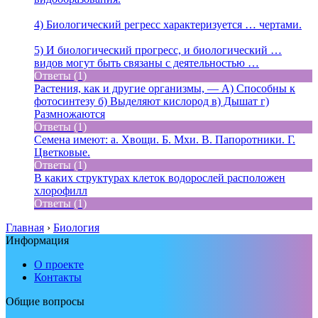
4) Биологический регресс характеризуется … чертами.
5) И биологический прогресс, и биологический …
видов могут быть связаны с деятельностью …
Ответы (1)
Растения, как и другие организмы, — А) Способны к
фотосинтезу б) Выделяют кислород в) Дышат г)
Размножаются
Ответы (1)
Семена имеют: а. Хвощи. Б. Мхи. В. Папоротники. Г.
Цветковые.
Ответы (1)
В каких структурах клеток водорослей расположен
хлорофилл
Ответы (1)
Главная
›
Биология
Информация
О проекте
Контакты
Общие вопросы