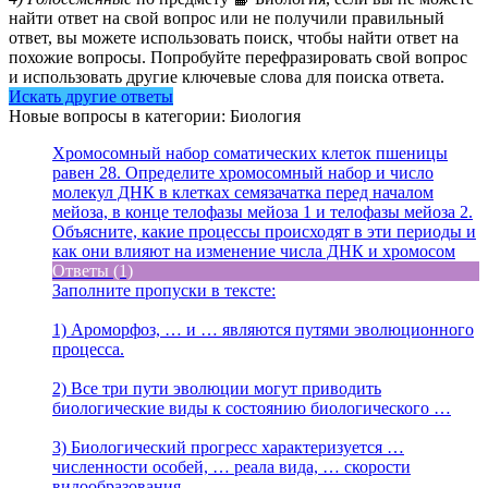
найти ответ на свой вопрос или не получили правильный
ответ, вы можете использовать поиск, чтобы найти ответ на
похожие вопросы. Попробуйте перефразировать свой вопрос
и использовать другие ключевые слова для поиска ответа.
Искать другие ответы
Новые вопросы в категории: Биология
Хромосомный набор соматических клеток пшеницы
равен 28. Определите хромосомный набор и число
молекул ДНК в клетках семязачатка перед началом
мейоза, в конце телофазы мейоза 1 и телофазы мейоза 2.
Объясните, какие процессы происходят в эти периоды и
как они влияют на изменение числа ДНК и хромосом
Ответы (1)
Заполните пропуски в тексте:
1) Ароморфоз, … и … являются путями эволюционного
процесса.
2) Все три пути эволюции могут приводить
биологические виды к состоянию биологического …
3) Биологический прогресс характеризуется …
численности особей, … реала вида, … скорости
видообразования.