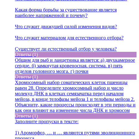
Какая форма борьбы за существование является
наиболее напряженной и почему?
Что служит движущей силой изменения видов?
Что служит материалом для естественного отбора?
Существует ли естественный отбор у человека?
Ответы (1)
Общим для рыб и ланцетника является: а) двухкамерное
сердце. б) замкнутая кровеносная. система. в) пять
отделов головного мозга. г) почки
Ответы (1)
Хромосомный набор соматических клеток пшеницы
равен 28. Определите хромосомный набор и число
молекул ДНК в клетках семязачатка перед началом
мейоза, в конце телофазы мейоза 1 и телофазы мейоза 2.
Объясните, какие процессы происходят в эти периоды и
как они влияют на изменение числа ДНК и хромосом
Ответы (1)
Заполните пропуски в тексте:
1) Ароморфоз, … и … являются путями эволюционного
процесса.