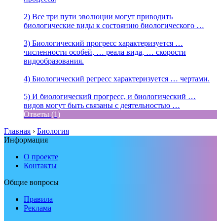
2) Все три пути эволюции могут приводить
биологические виды к состоянию биологического …
3) Биологический прогресс характеризуется …
численности особей, … реала вида, … скорости
видообразования.
4) Биологический регресс характеризуется … чертами.
5) И биологический прогресс, и биологический …
видов могут быть связаны с деятельностью …
Ответы (1)
Главная
›
Биология
Информация
О проекте
Контакты
Общие вопросы
Правила
Реклама