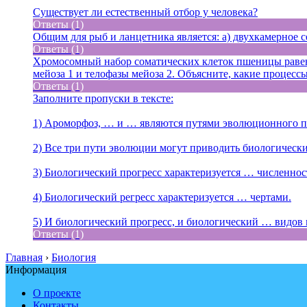
Существует ли естественный отбор у человека?
Ответы (1)
Общим для рыб и ланцетника является: а) двухкамерное се
Ответы (1)
Хромосомный набор соматических клеток пшеницы равен 
мейоза 1 и телофазы мейоза 2. Объясните, какие процес
Ответы (1)
Заполните пропуски в тексте:
1) Ароморфоз, … и … являются путями эволюционного п
2) Все три пути эволюции могут приводить биологическ
3) Биологический прогресс характеризуется … численнос
4) Биологический регресс характеризуется … чертами.
5) И биологический прогресс, и биологический … видов 
Ответы (1)
Главная
›
Биология
Информация
О проекте
Контакты