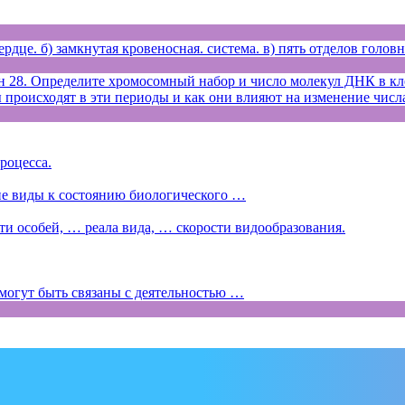
рдце. б) замкнутая кровеносная. система. в) пять отделов головн
28. Определите хромосомный набор и число молекул ДНК в клет
сы происходят в эти периоды и как они влияют на изменение чис
роцесса.
ие виды к состоянию биологического …
ти особей, … реала вида, … скорости видообразования.
могут быть связаны с деятельностью …