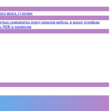
ого мозга. г) почки
ках семязачатка перед началом мейоза, в конце телофазы
ла ДНК и хромосом