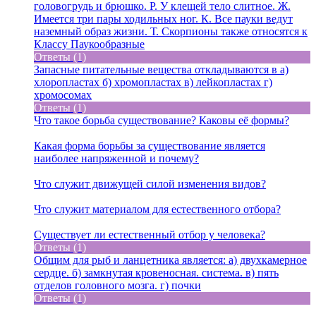
головогрудь и брюшко. Р. У клещей тело слитное. Ж.
Имеется три пары ходильных ног. К. Все пауки ведут
наземный образ жизни. Т. Скорпионы также относятся к
Классу Паукообразные
Ответы (1)
Запасные питательные вещества откладываются в а)
хлоропластах б) хромопластах в) лейкопластах г)
хромосомах
Ответы (1)
Что такое борьба существование? Каковы её формы?
Какая форма борьбы за существование является
наиболее напряженной и почему?
Что служит движущей силой изменения видов?
Что служит материалом для естественного отбора?
Существует ли естественный отбор у человека?
Ответы (1)
Общим для рыб и ланцетника является: а) двухкамерное
сердце. б) замкнутая кровеносная. система. в) пять
отделов головного мозга. г) почки
Ответы (1)