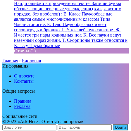
Найди ошибки в приведённом тексте. Запиши буквы
обозначающие неверные утверждения (в алфавитном
порядке, без пробелов) : Е. Класс Паукообразные
является самым многочисленным классом Типа
Членистоногие. Б. Тело Паукообразных имеет
головогрудь и брюшко. Р. У клещей тело слитное. Ж.
Имеется три пары ходильных ног. К. Все пауки ведут
наземный образ жизни. Т. Скорпионы также относятся к
Классу Паукообразные
Ответы (1)
Главная
›
Биология
Информация
О проекте
Контакты
Общие вопросы
Правила
Реклама
Социальные сети
© 2023 «Ask Here - Ответы на вопросы»
Войти