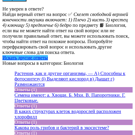
Не уверен в ответе?
Найди верный ответ на вопрос ✅
Скелет свободной верхней
конечности лягушки включает: 1) Плечо 2) кисть 3) крестец
4) ключицу 5) предплечье 6) бедро
по предмету 📙 Биология,
если вы не можете найти ответ на свой вопрос или не
получили правильный ответ, вы можете использовать поиск,
чтобы найти ответ на похожие вопросы. Попробуйте
перефразировать свой вопрос и использовать другие
ключевые слова для поиска ответа.
Искать другие ответы
Новые вопросы в категории: Биология
Растения, как и другие организмы, — А) Способны к
фотосинтезу б) Выделяют кислород в) Дышат г)
Размножаются
Ответы (1)
Семена имеют: а. Хвощи. Б. Мхи. В. Папоротники. Г.
Цветковые.
Ответы (1)
В каких структурах клеток водорослей расположен
хлорофилл
Ответы (1)
Какова роль грибов и бактерий в экосистеме?
Ответы (1)