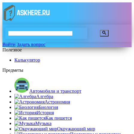
Войти
Задать вопрос
Полезное
Калькулятор
Предметы
Автомобили и транспорт
Алгебра
Астрономия
Биология
История
Как пишется
Музыка
Окружающий мир