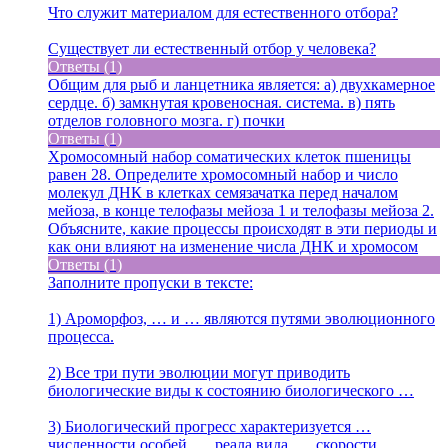
Что служит материалом для естественного отбора?
Существует ли естественный отбор у человека?
Ответы (1)
Общим для рыб и ланцетника является: а) двухкамерное
сердце. б) замкнутая кровеносная. система. в) пять
отделов головного мозга. г) почки
Ответы (1)
Хромосомный набор соматических клеток пшеницы
равен 28. Определите хромосомный набор и число
молекул ДНК в клетках семязачатка перед началом
мейоза, в конце телофазы мейоза 1 и телофазы мейоза 2.
Объясните, какие процессы происходят в эти периоды и
как они влияют на изменение числа ДНК и хромосом
Ответы (1)
Заполните пропуски в тексте:
1) Ароморфоз, … и … являются путями эволюционного
процесса.
2) Все три пути эволюции могут приводить
биологические виды к состоянию биологического …
3) Биологический прогресс характеризуется …
численности особей, … реала вида, … скорости