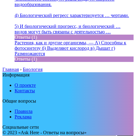
видообразования.
4) Биологический регресс характеризуется … чертами.
5) И биологический прогресс, и биологический …
видов могут быть связаны с деятельностью …
Ответы (1)
Растения, как и другие организмы, — А) Способны к
фотосинтезу б) Выделяют кислород в) Дышат г)
Размножаются
Ответы (1)
Главная
›
Биология
Информация
О проекте
Контакты
Общие вопросы
Правила
Реклама
Социальные сети
© 2023 «Ask Here - Ответы на вопросы»