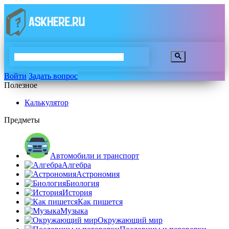
Войти
Задать вопрос
Полезное
Калькулятор
Предметы
Автомобили и транспорт
Алгебра
Астрономия
Биология
История
Как пишется
Музыка
Окружающий мир