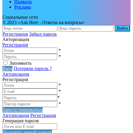
Правила
Реклама
Социальные сети
© 2023 «Ask Here - Ответы на вопросы»
Войти
Регистрация
Забыл пароль
Авторизация
Регистрация
*
*
Запомнить
Вход
Потеряли пароль ?
Авторизация
Регистрация
*
*
*
*
Зарегистрироваться
Авторизация
Регистрация
Генерация пароля
Получить новый пароль