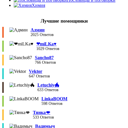
Пословицы и поговорки
Химия
Лучшие помощники
Админ
2025 Ответов
❤︎miLKa♥︎
1029 Ответов
Sancho87
766 Ответов
Vektor
647 Ответов
Letuchiy🐲
633 Ответов
LinkaBOOM
598 Ответов
Тянка💋
533 Ответов
Вадимыч