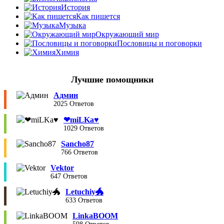
История
Как пишется
Музыка
Окружающий мир
Пословицы и поговорки
Химия
Лучшие помощники
Админ
2025 Ответов
❤︎miLKa♥︎
1029 Ответов
Sancho87
766 Ответов
Vektor
647 Ответов
Letuchiy🐲
633 Ответов
LinkaBOOM